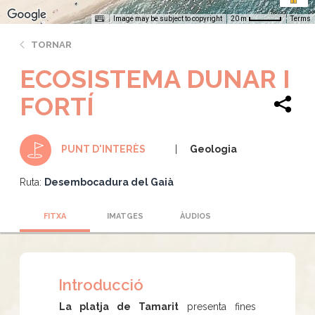
Image may be subject to copyright
Terms
20 m
TORNAR
ECOSISTEMA DUNAR I
FORTÍ
Geologia
PUNT D'INTERÈS
Ruta:
Desembocadura del Gaià
FITXA
IMATGES
ÀUDIOS
Introducció
La platja de Tamarit
presenta fines