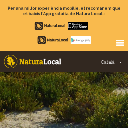
Vés
al
Per una millor experiència mobilie, et recomanem que
contingut
et baixis l'App gratuita de Natura Local.:
Apple
store
Google
Play
Català
To
Main
navigation