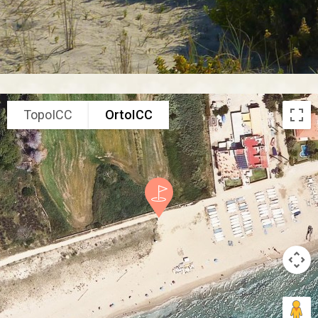
TopoICC
OrtoICC