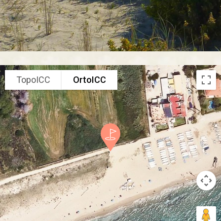
TopoICC
OrtoICC