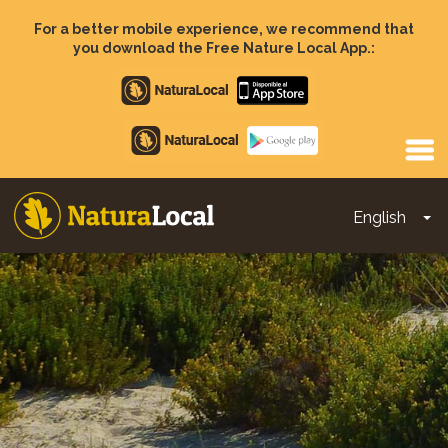
Skip
to
For a better mobile experience, we recommend that
main
you download the Free Nature Local App.:
content
Apple
store
Google
Play
English
To
Main
navigation