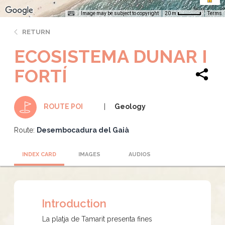
Image may be subject to copyright
Terms
20 m
RETURN
ECOSISTEMA DUNAR I
FORTÍ
Geology
ROUTE POI
Route:
Desembocadura del Gaià
INDEX CARD
IMAGES
AUDIOS
Introduction
La platja de Tamarit presenta fines