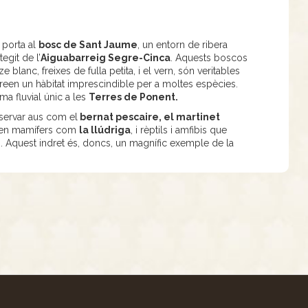
 porta al
bosc de Sant Jaume
, un entorn de ribera
tegit de l’
Aiguabarreig Segre-Cinca
. Aquests boscos
e blanc, freixes de fulla petita, i el vern, són veritables
creen un hàbitat imprescindible per a moltes espècies.
ma fluvial únic a les
Terres de Ponent.
servar aus com el
bernat pescaire, el martinet
uen mamífers com
la llúdriga
, i rèptils i amfibis que
gi. Aquest indret és, doncs, un magnífic exemple de la