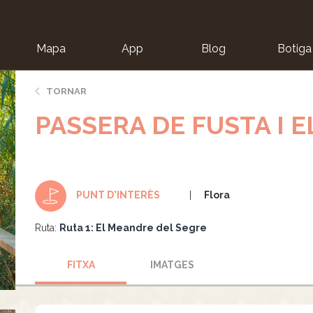
Mapa
App
Blog
Botiga
ion
TORNAR
PASSERA DE FUSTA I 
Flora
PUNT D'INTERÈS
Ruta:
Ruta 1: El Meandre del Segre
FITXA
IMATGES