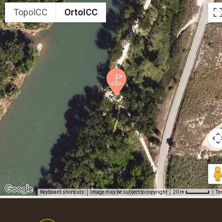
TopoICC
OrtoICC
Keyboard shortcuts
Image may be subject to copyright
Te
20 m
Footer