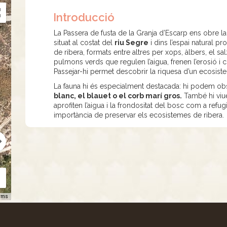
Introducció
La Passera de fusta de la Granja d’Escarp ens obre la
situat al costat del
riu Segre
i dins l’espai natural pro
de ribera, formats entre altres per xops, àlbers, el salz
pulmons verds que regulen l’aigua, frenen l’erosió i 
Passejar-hi permet descobrir la riquesa d’un ecosiste
La fauna hi és especialment destacada: hi podem ob
blanc, el blauet o el corb marí gros.
També hi vi
aprofiten l’aigua i la frondositat del bosc com a refu
importància de preservar els ecosistemes de ribera.
rms