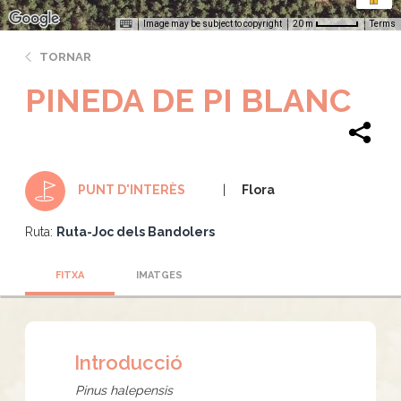
Image may be subject to copyright
Terms
20 m
TORNAR
PINEDA DE PI BLANC
Flora
PUNT D'INTERÈS
Ruta:
Ruta-Joc dels Bandolers
FITXA
IMATGES
Introducció
Pinus halepensis