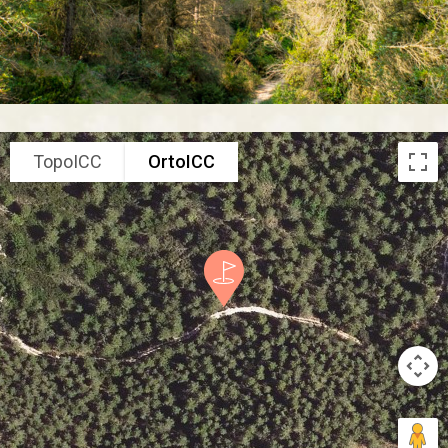
TopoICC
OrtoICC