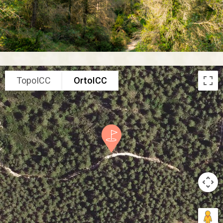
TopoICC
OrtoICC