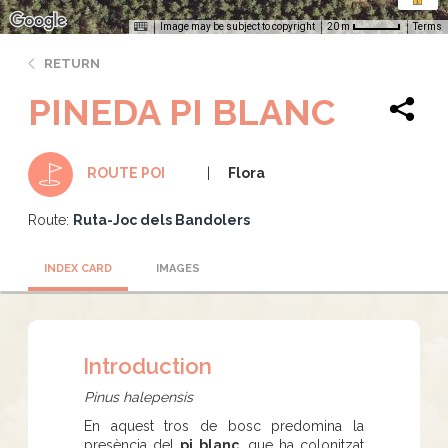
Image may be subject to copyright
Terms
20 m
RETURN
PINEDA PI BLANC
Flora
ROUTE POI
Route:
Ruta-Joc dels Bandolers
INDEX CARD
IMAGES
Introduction
Pinus halepensis
En aquest tros de bosc predomina la
presència del
pi blanc
, que ha colonitzat