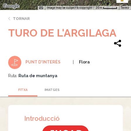
Image may be subject to copyright
Terms
20 m
TORNAR
TURO DE L'ARGILAGA
Flora
PUNT D'INTERÈS
Ruta:
Ruta de muntanya
FITXA
IMATGES
Introducció