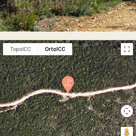
TopoICC
OrtoICC