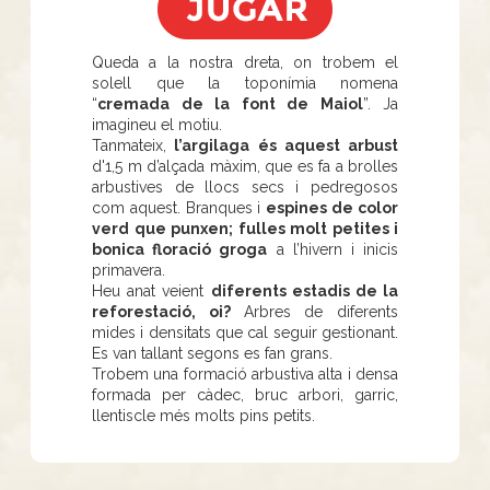
Queda a la nostra dreta, on trobem el
solell que la toponímia nomena
“
cremada de la font de Maiol
”. Ja
imagineu el motiu.
Tanmateix,
l’argilaga és aquest arbust
d'1,5 m d’alçada màxim, que es fa a brolles
arbustives de llocs secs i pedregosos
com aquest. Branques i
espines de color
verd que punxen; fulles molt petites i
bonica floració groga
a l’hivern i inicis
primavera.
Heu anat veient
diferents estadis de la
reforestació, oi?
Arbres de diferents
mides i densitats que cal seguir gestionant.
Es van tallant segons es fan grans.
Trobem una formació arbustiva alta i densa
formada per càdec, bruc arbori, garric,
llentiscle més molts pins petits.