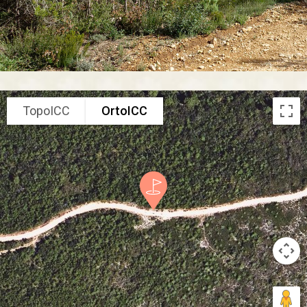
TopoICC
OrtoICC