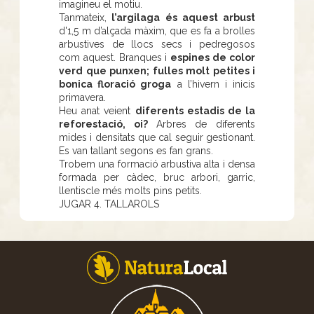
imagineu el motiu.
Tanmateix,
l’argilaga és aquest arbust
d'1,5 m d’alçada màxim, que es fa a brolles
arbustives de llocs secs i pedregosos
com aquest. Branques i
espines de color
verd que punxen; fulles molt petites i
bonica floració groga
a l’hivern i inicis
primavera.
Heu anat veient
diferents estadis de la
reforestació, oi?
Arbres de diferents
mides i densitats que cal seguir gestionant.
Es van tallant segons es fan grans.
Trobem una formació arbustiva alta i densa
formada per càdec, bruc arbori, garric,
llentiscle més molts pins petits.
JUGAR 4. TALLAROLS