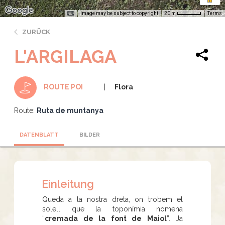
Image may be subject to copyright
Terms
20 m
ZURÜCK
L'ARGILAGA
Flora
ROUTE POI
Route:
Ruta de muntanya
DATENBLATT
BILDER
Einleitung
Queda a la nostra dreta, on trobem el
solell que la toponímia nomena
“
cremada de la font de Maiol
”. Ja