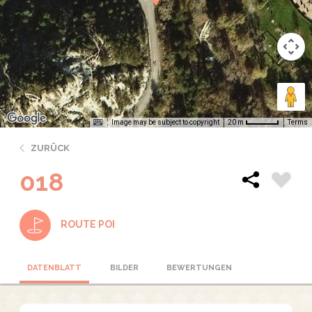
Image may be subject to copyright
Terms
20 m
ZURÜCK
018
ROUTE POI
DATENBLATT
BILDER
BEWERTUNGEN