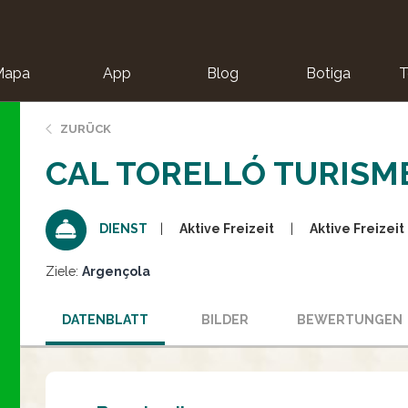
Mapa
App
Blog
Botiga
T
ZURÜCK
CAL TORELLÓ TURISM
Aktive Freizeit
Aktive Freizeit
DIENST
Ziele:
Argençola
DATENBLATT
BILDER
BEWERTUNGEN