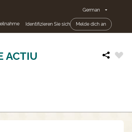
German
Dropdown-Li
eilnahme
Identifizieren Sie sich
Melde dich an
E ACTIU