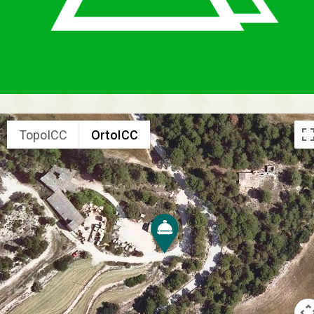
TopoICC
OrtoICC