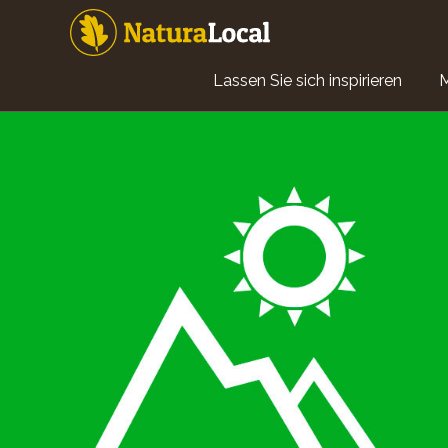
Direkt
zum
Inhalt
Main
Lassen Sie sich inspirieren
navigation