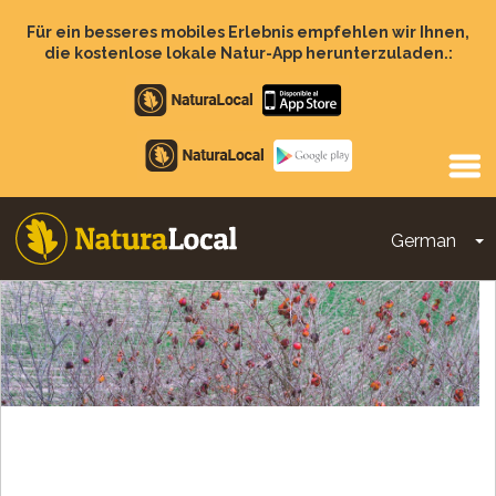
Direkt
zum
Für ein besseres mobiles Erlebnis empfehlen wir Ihnen,
Inhalt
die kostenlose lokale Natur-App herunterzuladen.:
Apple
store
Google
Play
German
D
Main
navigation