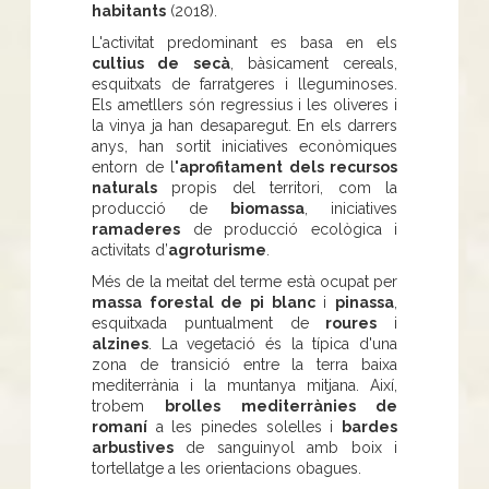
habitants
(2018).
L'activitat predominant es basa en els
cultius de secà
, bàsicament cereals,
esquitxats de farratgeres i lleguminoses.
Els ametllers són regressius i les oliveres i
la vinya ja han desaparegut. En els darrers
anys, han sortit iniciatives econòmiques
entorn de l
'aprofitament dels recursos
naturals
propis del territori, com la
producció de
biomassa
, iniciatives
ramaderes
de producció ecològica i
activitats d’
agroturisme
.
Més de la meitat del terme està ocupat per
massa forestal de pi blanc
i
pinassa
,
esquitxada puntualment de
roures
i
alzines
. La vegetació és la típica d'una
zona de transició entre la terra baixa
mediterrània i la muntanya mitjana. Així,
trobem
brolles mediterrànies de
romaní
a les pinedes solelles i
bardes
arbustives
de sanguinyol amb boix i
tortellatge a les orientacions obagues.