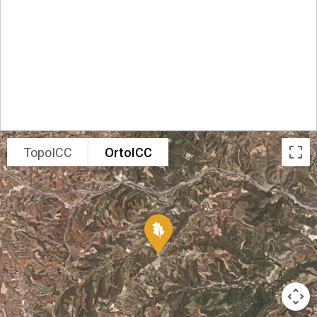
TopoICC
OrtoICC