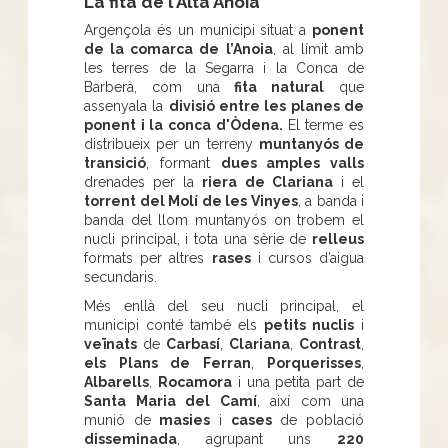
La fita de l'Alta Anoia
Argençola és un municipi situat a
ponent
de la comarca de l’Anoia
, al límit amb
les terres de la Segarra i la Conca de
Barberà, com una
fita natural
que
assenyala la
divisió entre les planes de
ponent i la conca d'Òdena.
El terme es
distribueix per un terreny
muntanyós de
transició
, formant
dues amples valls
drenades per la
riera de Clariana
i el
torrent del Molí de les Vinyes
, a banda i
banda del llom muntanyós on trobem el
nucli principal, i tota una sèrie de
relleus
formats per altres
rases
i cursos d’aigua
secundaris.
Més enllà del seu nucli principal, el
municipi conté també els
petits nuclis
i
veïnats
de
Carbasí
,
Clariana
,
Contrast
,
els Plans de Ferran
,
Porquerisses
,
Albarells
,
Rocamora
i una petita part de
Santa Maria del Camí
, així com una
munió de
masies
i
cases
de població
disseminada
, agrupant uns
220