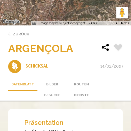
Image may be subject to copyright
Terms
2 km
ZURÜCK
ARGENÇOLA
14/02/2019
SCHICKSAL
DATENBLATT
BILDER
ROUTEN
BESUCHE
DIENSTE
Präsentation