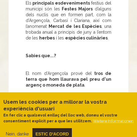
Els
principals esdeveniments
festius del
municipi són les
Festes Majors
d’alguns
dels nuclis que en formen part, com la
d’Argençola, Carbasí i Clariana, així com
l’anomenat
Mercat de les Espècies
, una
trobada anual a principis de juny a l’entorn
de les
herbes
i les
espècies culinàries
.
Sabies que...?
El nom d’Argençola prové del
tros de
terra que hom llaurava pel preu d'un
argenç o moneda de plata
.
Usem les cookies per a millorar la vostra
No et perdis...
experiència d'usuari
En fer clic a qualsevol enllaç del lloc web, doneu el vostre
Les
magnífiques vistes
de tota aquesta
Weitere Informationen
consentiment explícit per a que les utilitzem.
part de l’
Alta Anoia
des del turó a on es
troba Argençola. Entendrem la importància
Nein, danke
ESTIC D'ACORD