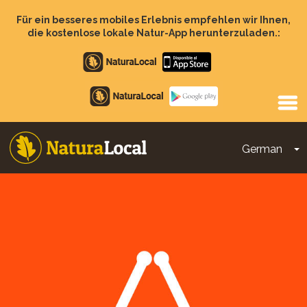
Direkt
zum
Für ein besseres mobiles Erlebnis empfehlen wir Ihnen,
Inhalt
die kostenlose lokale Natur-App herunterzuladen.:
Apple
store
Google
Play
German
D
Main
navigation