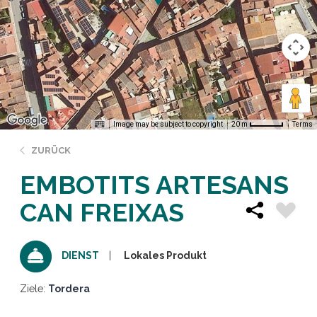
Image may be subject to copyright
Terms
20 m
ZURÜCK
EMBOTITS ARTESANS
CAN FREIXAS
Lokales Produkt
DIENST
Ziele:
Tordera