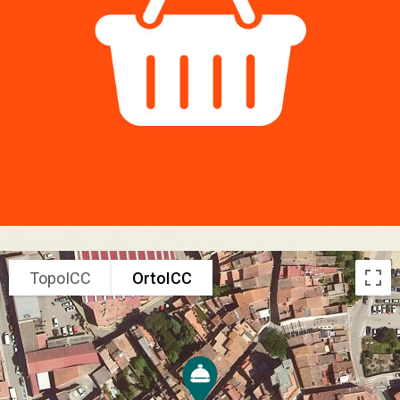
TopoICC
OrtoICC