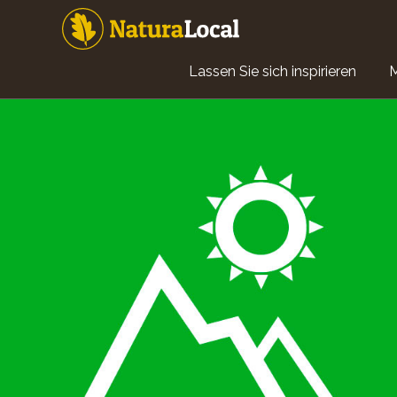
Direkt
zum
Inhalt
Main
Lassen Sie sich inspirieren
navigation