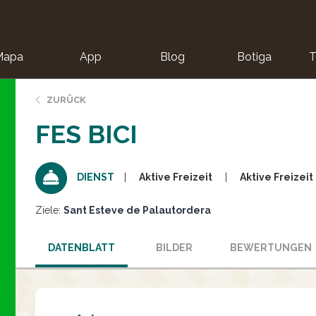
Mapa
App
Blog
Botiga
T
ZURÜCK
FES BICI
Aktive Freizeit
Aktive Freizeit
DIENST
Ziele:
Sant Esteve de Palautordera
DATENBLATT
BILDER
BEWERTUNGEN