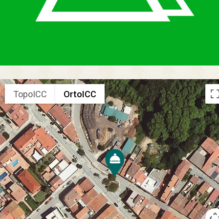
TopoICC
OrtoICC