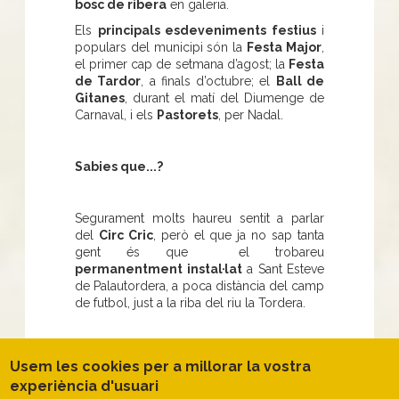
bosc de ribera
en galeria.
Els
principals esdeveniments festius
i
populars del municipi són la
Festa Major
,
el primer cap de setmana d’agost; la
Festa
de Tardor
, a finals d’octubre; el
Ball de
Gitanes
, durant el matí del Diumenge de
Carnaval, i els
Pastorets
, per Nadal.
Sabies que...?
Segurament molts haureu sentit a parlar
del
Circ Cric
, però el que ja no sap tanta
gent és que el trobareu
permanentment instal·lat
a Sant Esteve
de Palautordera, a poca distància del camp
de futbol, just a la riba del riu la Tordera.
No et perdis...
Usem les cookies per a millorar la vostra
experiència d'usuari