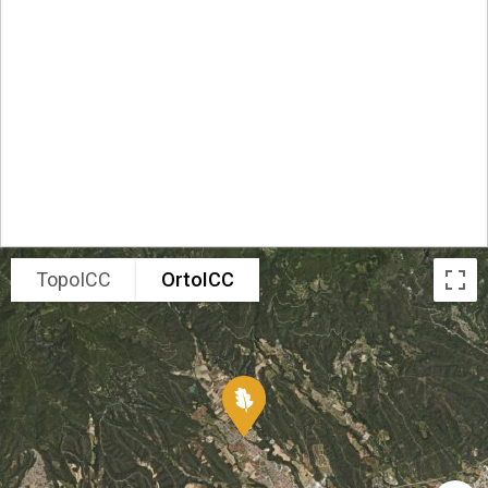
TopoICC
OrtoICC