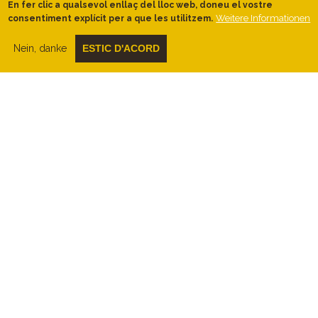
L’espectacular
ballada del Ball de
En fer clic a qualsevol enllaç del lloc web, doneu el vostre
Weitere Informationen
Gitanes
del
diumenge de Carnaval
al
consentiment explícit per a que les utilitzem.
matí, a la plaça del poble.
Nein, danke
ESTIC D'ACORD
Què fer...?
Enfilar-se fins al
castell de Montclús
és
una bona idea per tenir tot el
terme de
Sant Esteve i més enllà
als
nostres
peus
. I és un passeig.
Quan anar-hi...?
Si hi anem els
matins dels caps de
setmana de primavera
, entre abril i juny,
podrem gaudir del
Festival Circ Cric
.
Informeu-vos-en!