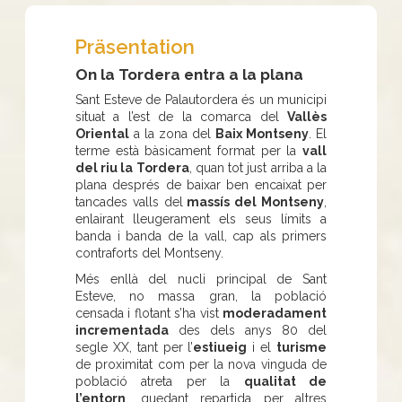
Präsentation
On la Tordera entra a la plana
Sant Esteve de Palautordera és un municipi
situat a l’est de la comarca del
Vallès
Oriental
a la zona del
Baix Montseny
. El
terme està bàsicament format per la
vall
del riu la Tordera
, quan tot just arriba a la
plana després de baixar ben encaixat per
tancades valls del
massís del Montseny
,
enlairant lleugerament els seus límits a
banda i banda de la vall, cap als primers
contraforts del Montseny.
Més enllà del nucli principal de Sant
Esteve, no massa gran, la població
censada i flotant s’ha vist
moderadament
incrementada
des dels anys 80 del
segle XX, tant per l’
estiueig
i el
turisme
de proximitat com per la nova vinguda de
població atreta per la
qualitat de
l’entorn
, quedant repartida per altres