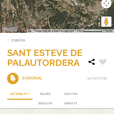
Image may be subject to copyright
Terms
2 km
ZURÜCK
SANT ESTEVE DE
PALAUTORDERA
14/02/2019
SCHICKSAL
DATENBLATT
BILDER
ROUTEN
BESUCHE
DIENSTE