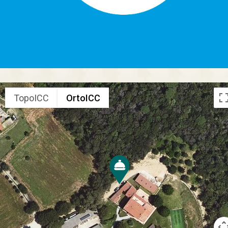
TopoICC
OrtoICC