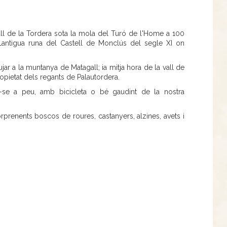
 vall de la Tordera sota la mola del Turó de l'Home a 100
Lantigua runa del Castell de Monclús del segle XI on
r a la muntanya de Matagall; ia mitja hora de la vall de
ropietat dels regants de Palautordera.
ar-se a peu, amb bicicleta o bé gaudint de la nostra
orprenents boscos de roures, castanyers, alzines, avets i