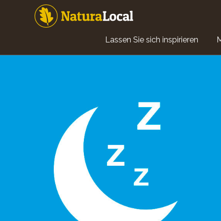
Direkt
zum
Inhalt
Main
Lassen Sie sich inspirieren
navigation