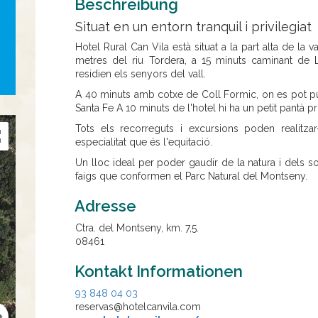
Beschreibung
Situat en un entorn tranquil i privilegiat
Hotel Rural Can Vila està situat a la part alta de la
metres del riu Tordera, a 15 minuts caminant de 
residien els senyors del vall.
A 40 minuts amb cotxe de Coll Formic, on es pot puja
Santa Fe A 10 minuts de l'hotel hi ha un petit pantà p
Tots els recorreguts i excursions poden realitz
especialitat que és l'equitació.
Un lloc ideal per poder gaudir de la natura i dels s
faigs que conformen el Parc Natural del Montseny.
Adresse
Ctra. del Montseny, km. 7,5.
08461
Kontakt Informationen
93 848 04 03
reservas@hotelcanvila.com