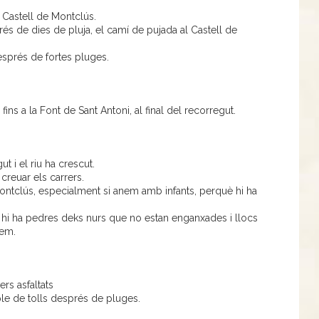
s Castell de Montclús.
és de dies de pluja, el camí de pujada al Castell de
sprés de fortes pluges.
ins a la Font de Sant Antoni, al final del recorregut.
gut i el riu ha crescut.
 creuar els carrers.
ontclús, especialment si anem amb infants, perquè hi ha
, hi ha pedres deks nurs que no estan enganxades i llocs
tem.
rs asfaltats
 ple de tolls després de pluges.