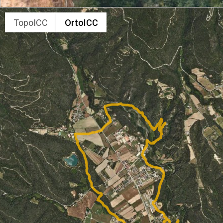
TopoICC
OrtoICC