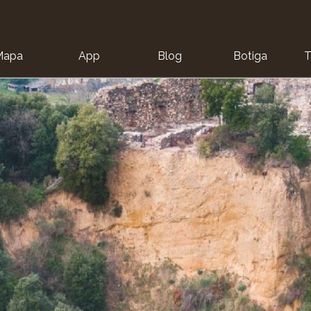
Mapa
App
Blog
Botiga
T