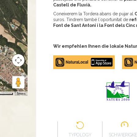
Castell de Fluvià.
Coneixerem la Tordera abans de pujar al
C
suros. Tindrem també l´oportunitat de
ref
Font de Sant Antoni i la Font dels Cinc 
Wir empfehlen Ihnen die lokale Natur
Apple
Google
store
Play
Terms
TYPOLOGY
SCHWIERIGKE