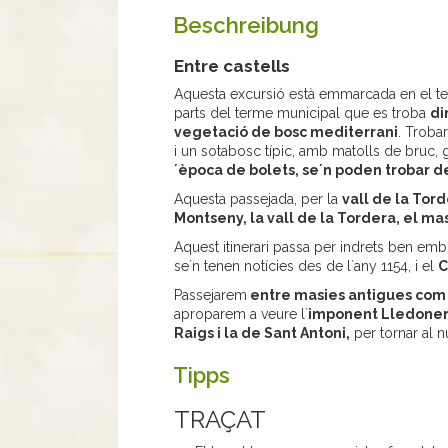
Beschreibung
Entre castells
Aquesta excursió està emmarcada en el ter
parts del terme municipal que es troba
di
vegetació de bosc mediterrani
. Troba
i un sotabosc típic, amb matolls de bruc, ga
´època de bolets, se´n poden trobar d
Aquesta passejada, per la
vall de la Tor
Montseny, la vall de la Tordera, el m
Aquest itinerari passa per indrets ben em
se´n tenen notícies des de l´any 1154, i el
C
Passejarem
entre masies antigues com 
aproparem a veure l´
imponent Lledoner
Raigs i la de Sant Antoni,
per tornar al n
Tipps
TRAÇAT