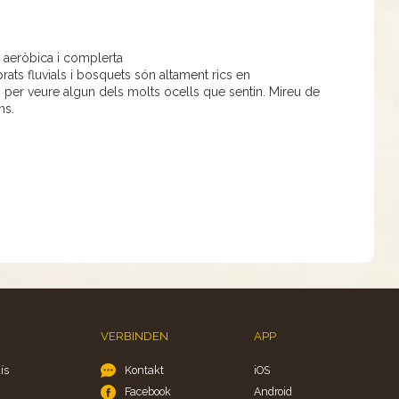
 aeròbica i complerta
prats fluvials i bosquets són altament rics en
an per veure algun dels molts ocells que sentin. Mireu de
ns.
VERBINDEN
APP
ís
Kontakt
iOS
Facebook
Android