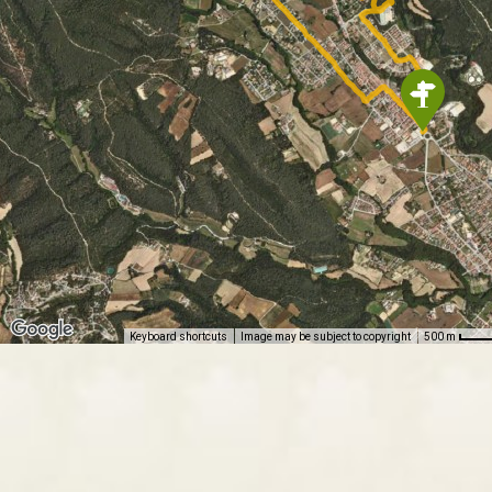
Keyboard shortcuts
Image may be subject to copyright
500 m