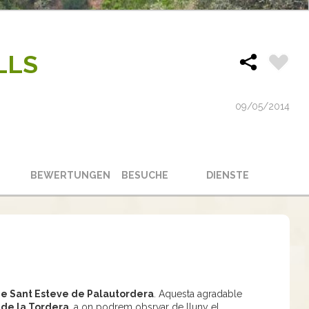
LLS
09/05/2014
BEWERTUNGEN
BESUCHE
DIENSTE
de Sant Esteve de Palautordera
. Aquesta agradable
 de la Tordera
, a on podrem obsrvar de lluny el