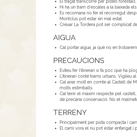
El traçat transcorre per pistes forestals.
Hi ha un tram d´escales a la baixada el
Es recomana no fer el recorregut despr
Montclús pot estar en mal estat.
Creuar La Tordera pot ser complicat de
AIGUA
Cal portar aigua, ja què no en trobarem f
PRECAUCIONS
Eviteu fer l’itinerari si fa poc que ha plo
L’itinerari conté trams urbans. Vigileu al
Cal anar molt en comte al Castell de M
molts estimballs.
Cal tenir el màxim respecte pel castell
de precària conservació. No el malme
TERRENY
Principalment per pista compacta i carre
El camí vora el riu pot estar enfangat i