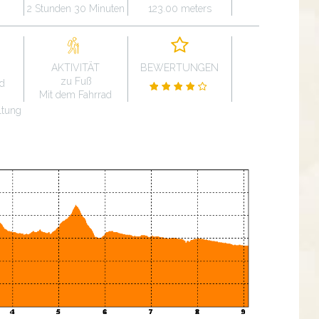
2 Stunden 30 Minuten
123.00 meters
AKTIVITÄT
BEWERTUNGEN
zu Fuß
nd
Mit dem Fahrrad
ltung