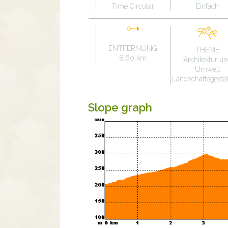
Time Circular
Einfach
ENTFERNUNG
THEME
8.60 km
Architektur u
Umwelt
Landschaftsgesta
Slope graph