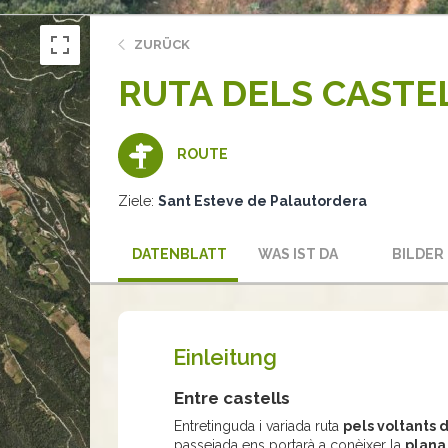
ZURÜCK
RUTA DELS CASTE
ROUTE
Ziele:
Sant Esteve de Palautordera
DATENBLATT
WAS IST DA
BILDER
Einleitung
Entre castells
Entretinguda i variada ruta
pels voltants 
passejada ens portarà a conèixer la
plana