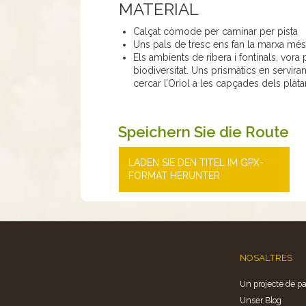
MATERIAL
Calçat còmode per caminar per pista
Uns pals de tresc ens fan la marxa més
Els ambients de ribera i fontinals, vora 
biodiversitat. Uns prismàtics en servir
cercar l’Oriol a les capçades dels plàta
Speichern Sie die Route
LADEN SIE DEN TITEL IM GPX-
FORMAT HERUNTER
NOSALTRES
Un projecte de pa
Unser Blog