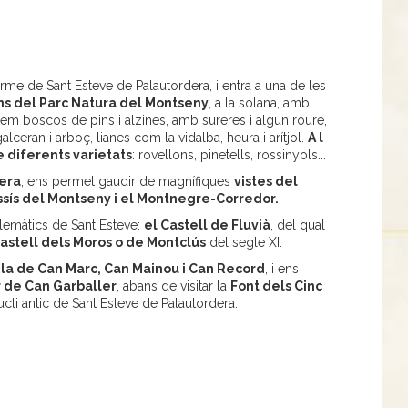
me de Sant Esteve de Palautordera, i entra a una de les
ns del Parc Natura del Montseny
, a la solana, amb
rem boscos de pins i alzines, amb sureres i algun roure,
lceran i arboç, lianes com la vidalba, heura i arítjol.
A l
e diferents varietats
: rovellons, pinetells, rossinyols...
dera
, ens permet gaudir de magnífiques
vistes del
assís del Montseny i el Montnegre-Corredor.
blemàtics de Sant Esteve:
el Castell de Fluvià
, del qual
astell dels Moros o de Montclús
del segle XI.
la de Can Marc, Can Mainou i Can Record
, i ens
 de Can Garballer
, abans de visitar la
Font dels Cinc
ucli antic de Sant Esteve de Palautordera.