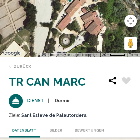
Image may be subject to copyright
Terms
20 m
ZURÜCK
TR CAN MARC
Dormir
DIENST
Ziele:
Sant Esteve de Palautordera
DATENBLATT
BILDER
BEWERTUNGEN