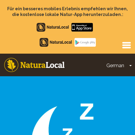
Direkt
zum
Für ein besseres mobiles Erlebnis empfehlen wir Ihnen,
Inhalt
die kostenlose lokale Natur-App herunterzuladen.:
Apple
store
Google
Play
German
D
Main
navigation