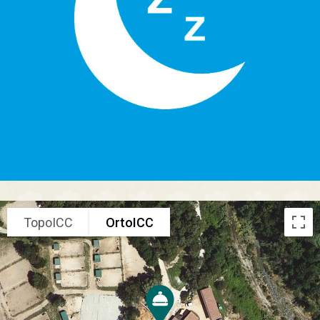
TopoICC
OrtoICC