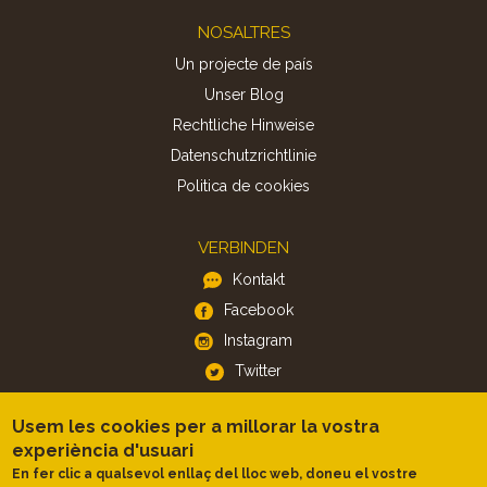
Footer
NOSALTRES
Un projecte de país
Unser Blog
Rechtliche Hinweise
Datenschutzrichtlinie
Politica de cookies
VERBINDEN
Kontakt
Facebook
Instagram
Twitter
Usem les cookies per a millorar la vostra
APP
experiència d'usuari
iOS
En fer clic a qualsevol enllaç del lloc web, doneu el vostre