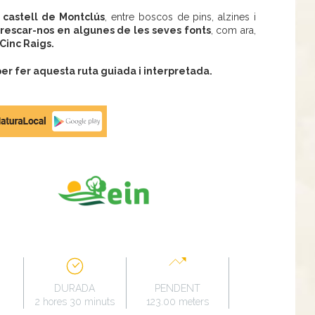
l
castell de Montclús
, entre boscos de pins, alzines i
rescar-nos en algunes de les seves fonts
, com ara,
 Cinc Raigs.
r fer aquesta ruta guiada i interpretada.
DURADA
PENDENT
2 hores 30 minuts
123.00 meters