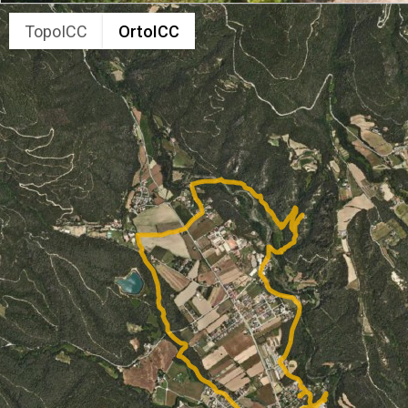
TopoICC
OrtoICC