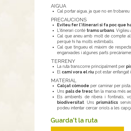
AIGUA
Cal portar aigua, ja que no en trobareu f
PRECAUCIONS
Eviteu fer l'itinerari si fa poc que 
L'itinerari conté
trams urbans
. Vigileu
Cal que aneu amb molt de compte al c
perquè hi ha molts estimballs.
Cal que tingueu el màxim de respecte
enganxades i algunes parts precàriame
TERRENY
La ruta transcorre principalment per
pi
El
camí vora el riu
pot estar enfangat 
MATERIAL
Calçat còmode
per caminar per pista
Uns
pals de tresc
fan la marxa més ae
Els ambients de ribera i fontinals, v
biodiversitat
. Uns
prismàtics
servir
podeu intentar cercar oriols a les capç
Guarda't la ruta