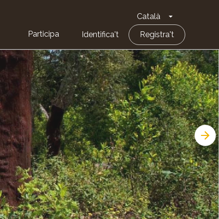
Català
Toggle Dropd
Participa
Identifica't
Registra't