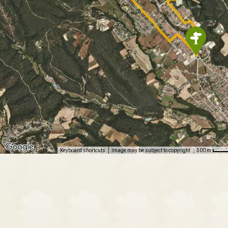
Keyboard shortcuts
Image may be subject to copyright
500 m