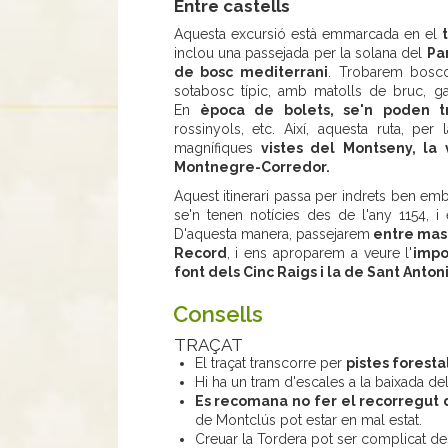
Entre castells
Aquesta excursió està emmarcada en el
inclou una passejada per la solana del
Pa
de bosc mediterrani
. Trobarem bosco
sotabosc típic, amb matolls de bruc, galz
En
època de bolets, se'n poden tr
rossinyols, etc. Així, aquesta ruta, per
magnífiques
vistes del Montseny, la 
Montnegre-Corredor.
Aquest itinerari passa per indrets ben em
se'n tenen notícies des de l'any 1154, i
D'aquesta manera, passejarem
entre masi
Record
, i ens aproparem a veure l'
impo
font dels Cinc Raigs i la de Sant Antoni
Consells
TRAÇAT
El traçat transcorre per
pistes foresta
Hi ha un tram d'escales a la baixada de
Es recomana no fer el recorregut 
de Montclús pot estar en mal estat.
Creuar la Tordera pot ser complicat de