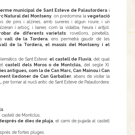
terme municipal de Sant Esteve de Palautordera
i
rc Natural del Montseny
, on predomina la
vegetació
s de pins i alzines, amb sureres i algun roure, i un
eran i arboç, i lianes com la vidalba, heura i arítjol.
obar de diferents varietats
: rovellons, pinetells,
 la
vall de la Tordera
, ens permetrà gaudir de les
vall de la Tordera, el massís del Montseny i el
blemàtics de Sant Esteve:
el castell de Fluvià
, del qual
 el
castell dels Moros o de Montclús,
del segle XI.
es antigues, com la de Can Marc, Can Mainou i Can
nent lledoner de Can Garballer
, abans de visitar la
,
per tornar al nucli antic de Sant Esteve de Palautordera.
ls
.
l castell de Montclús.
després de dies de pluja
, el camí de pujada al castell
sprés de fortes pluges.