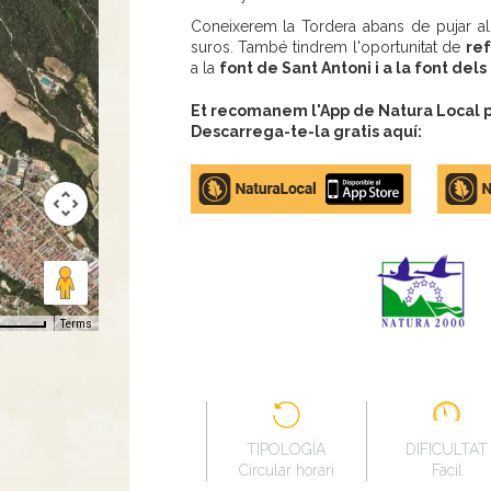
Coneixerem la Tordera abans de pujar a
suros. També tindrem l'oportunitat de
ref
a la
font de Sant Antoni i a la font dels
Et recomanem l'App de Natura Local pe
Descarrega-te-la gratis aquí:
Apple
Google
store
Play
Terms
TIPOLOGÍA
DIFICULTAT
Circular horari
Fàcil