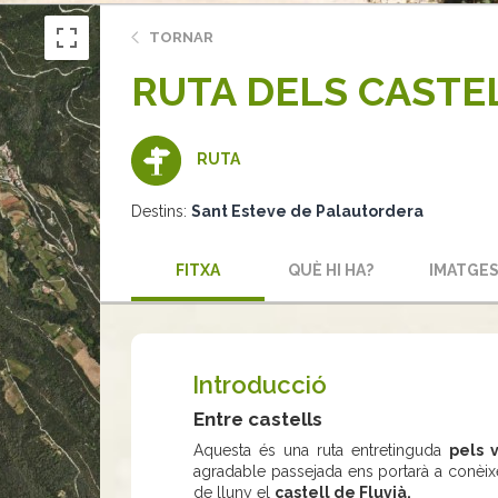
TORNAR
RUTA DELS CASTE
RUTA
Destins:
Sant Esteve de Palautordera
FITXA
QUÈ HI HA?
IMATGE
Introducció
Entre castells
Aquesta és una ruta entretinguda
pels 
agradable passejada ens portarà a conèix
de lluny el
castell de Fluvià.