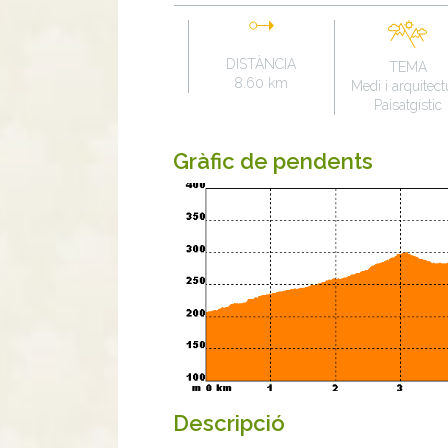
DISTÀNCIA
TEMA
8.60 km
Medi i arquitect
Paisatgístic
Gràfic de pendents
Descripció