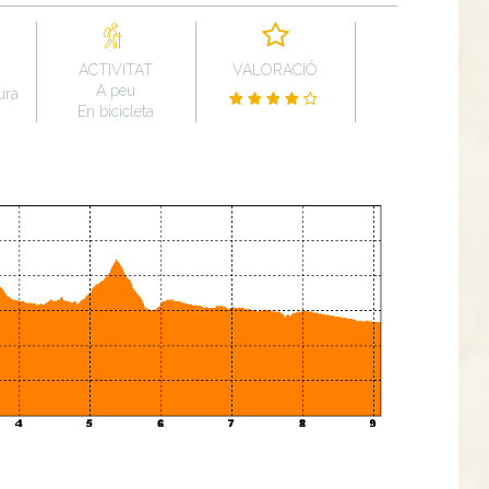
ACTIVITAT
VALORACIÓ
A peu
ura
En bicicleta