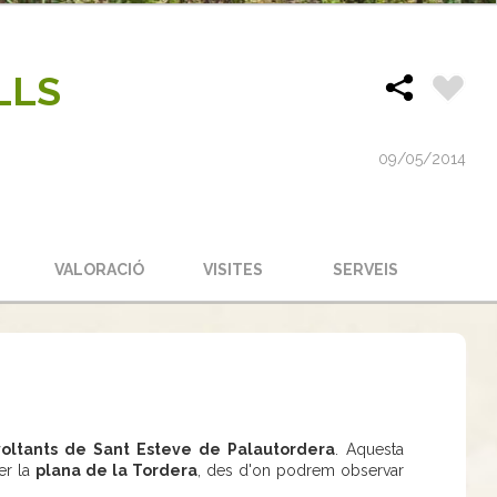
LLS
09/05/2014
S
VALORACIÓ
VISITES
SERVEIS
voltants de Sant Esteve de Palautordera
. Aquesta
er la
plana de la Tordera
, des d'on podrem observar