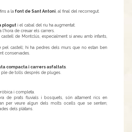
ins a la
font de Sant Antoni
, al final del recorregut.
ha plogut
i el cabal del riu ha augmentat.
 a l'hora de creuar els carrers.
astell de Montclús, especialment si aneu amb infants,
 pel castell; hi ha pedres dels murs que no estan ben
nt conservades.
sta compacta i carrers asfaltats
.
i ple de tolls després de pluges.
.
ròbica i completa.
ora de prats fluvials i bosquets, són altament rics en
an per veure algun dels molts ocells que se senten;
ades dels plàtans.