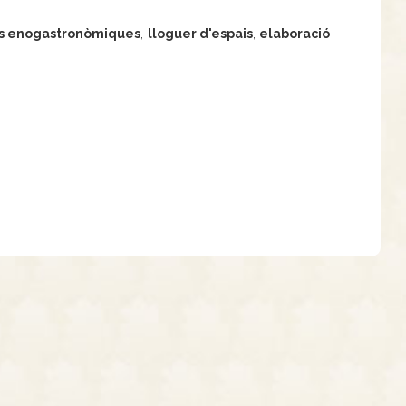
s enogastronòmiques
,
lloguer d'espais
,
elaboració