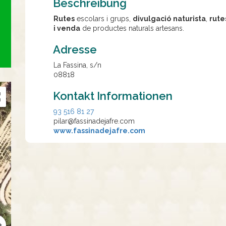
Beschreibung
Rutes
escolars i grups,
divulgació naturista
,
rute
i venda
de productes naturals artesans.
Adresse
La Fassina, s/n
08818
Kontakt Informationen
93 516 81 27
pilar@fassinadejafre.com
www.fassinadejafre.com