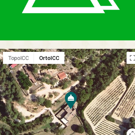
TopoICC
OrtoICC