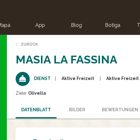
Mapa
App
Blog
Botiga
T
ZURÜCK
MASIA LA FASSINA
Aktive Freizeit
Aktive Freizeit
DIENST
Ziele:
Olivella
DATENBLATT
BILDER
BEWERTUNGEN