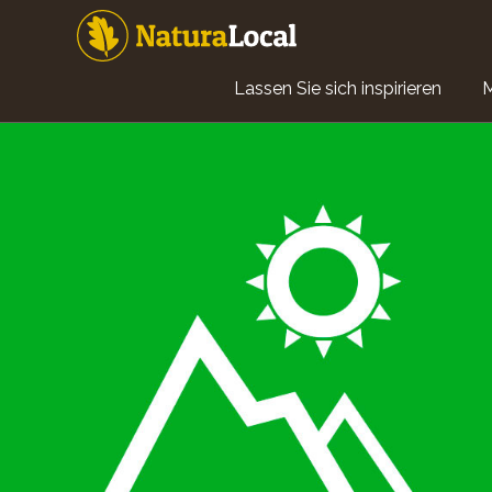
Direkt
zum
Inhalt
Main
Lassen Sie sich inspirieren
navigation