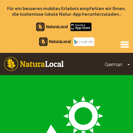
Direkt
zum
Für ein besseres mobiles Erlebnis empfehlen wir Ihnen,
Inhalt
die kostenlose lokale Natur-App herunterzuladen.:
Apple
store
Google
Play
German
D
Main
navigation