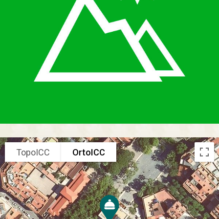
TopoICC
OrtoICC