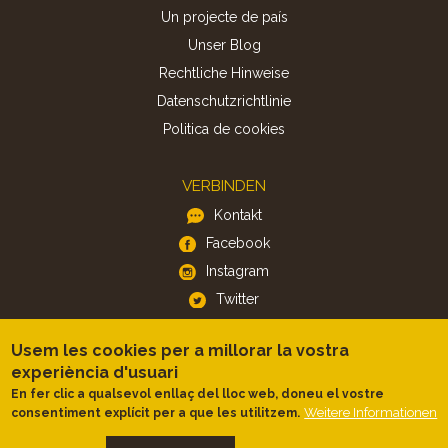
Un projecte de país
Unser Blog
Rechtliche Hinweise
Datenschutzrichtlinie
Politica de cookies
VERBINDEN
Kontakt
Facebook
Instagram
Twitter
Usem les cookies per a millorar la vostra
APP
experiència d'usuari
iOS
En fer clic a qualsevol enllaç del lloc web, doneu el vostre
Android
Weitere Informationen
consentiment explícit per a que les utilitzem.