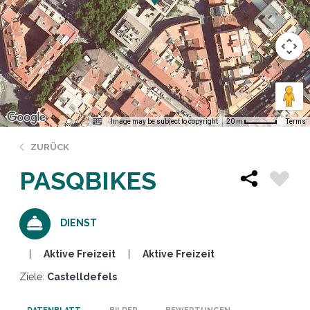
Image may be subject to copyright
Terms
20 m
ZURÜCK
PASQBIKES
DIENST
Aktive Freizeit
Aktive Freizeit
Ziele:
Castelldefels