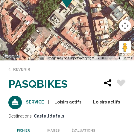
Image may be subject to copyright
Terms
20 m
REVENIR
PASQBIKES
Loisirs actifs
Loisirs actifs
SERVICE
Destinations:
Castelldefels
FICHIER
IMAGES
ÉVALUATIONS