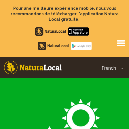
Aller
au
Pour une meilleure expérience mobile, nous vous
contenu
recommandons de télécharger l'application Natura
principal
Local gratuite.:
Apple
store
Google
Play
French
To
Main
navigation