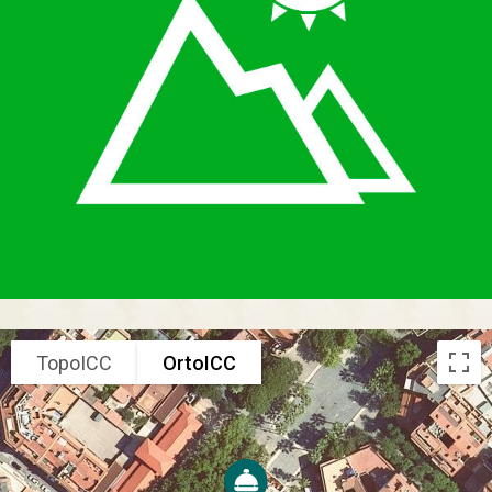
TopoICC
OrtoICC