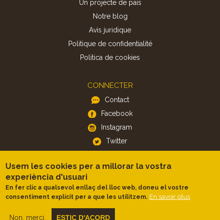
Un projecte de país
Notre blog
Avis juridique
Politique de confidentialité
Politica de cookies
CONNECTER
Contact
Facebook
Instagram
Twitter
Usem les cookies per a millorar la vostra
APP
experiència d'usuari
iOS
En fer clic a qualsevol enllaç del lloc web, doneu el vostre
Android
En savoir plus
consentiment explícit per a que les utilitzem.
Non, merci.
ESTIC D'ACORD