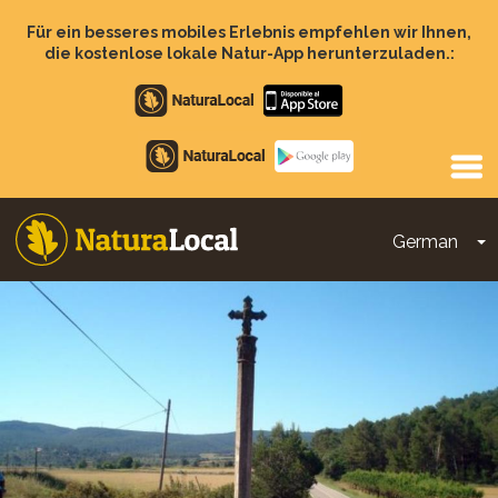
Direkt
zum
Für ein besseres mobiles Erlebnis empfehlen wir Ihnen,
Inhalt
die kostenlose lokale Natur-App herunterzuladen.:
Apple
store
Google
Play
German
D
Main
navigation