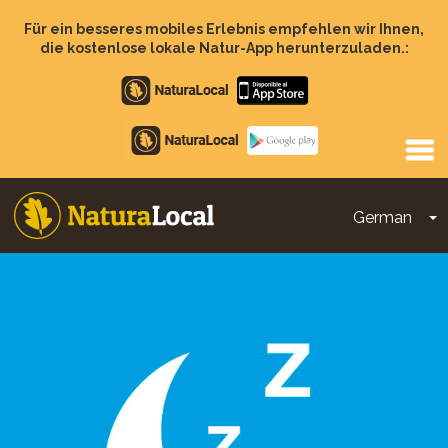
Direkt
zum
Für ein besseres mobiles Erlebnis empfehlen wir Ihnen,
Inhalt
die kostenlose lokale Natur-App herunterzuladen.:
Apple
store
Google
Play
German
D
Main
navigation