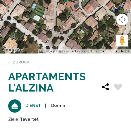
Image may be subject to copyright
Terms
20 m
ZURÜCK
APARTAMENTS
L'ALZINA
Dormir
DIENST
Ziele:
Tavertet