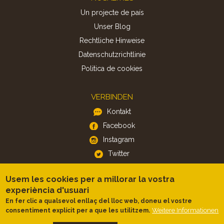
Un projecte de país
Unser Blog
Rechtliche Hinweise
Datenschutzrichtlinie
Politica de cookies
VERBINDEN
Kontakt
Facebook
Instagram
Twitter
Usem les cookies per a millorar la vostra
APP
experiència d'usuari
iOS
En fer clic a qualsevol enllaç del lloc web, doneu el vostre
Android
Weitere Informationen
consentiment explícit per a que les utilitzem.