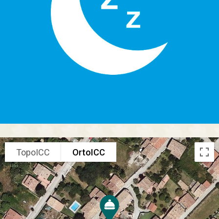
TopoICC
OrtoICC