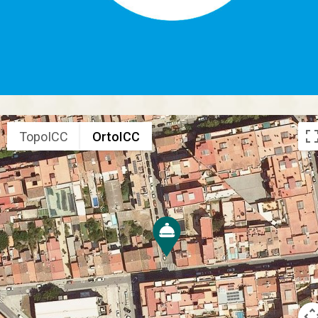
TopoICC
OrtoICC