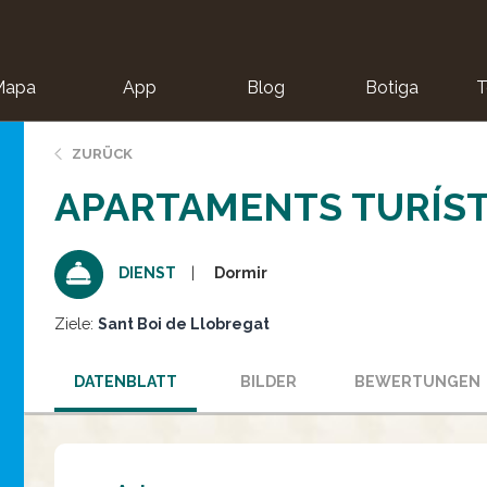
Mapa
App
Blog
Botiga
T
ZURÜCK
APARTAMENTS TURÍST
Dormir
DIENST
Ziele:
Sant Boi de Llobregat
DATENBLATT
BILDER
BEWERTUNGEN