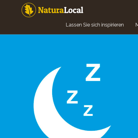
Direkt
zum
Inhalt
Main
Lassen Sie sich inspirieren
navigation