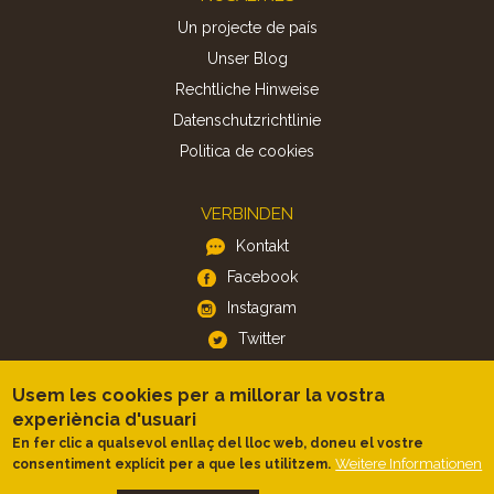
Un projecte de país
Unser Blog
Rechtliche Hinweise
Datenschutzrichtlinie
Politica de cookies
VERBINDEN
Kontakt
Facebook
Instagram
Twitter
Usem les cookies per a millorar la vostra
APP
experiència d'usuari
iOS
En fer clic a qualsevol enllaç del lloc web, doneu el vostre
Android
Weitere Informationen
consentiment explícit per a que les utilitzem.