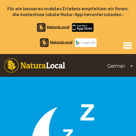
Direkt
zum
Für ein besseres mobiles Erlebnis empfehlen wir Ihnen,
Inhalt
die kostenlose lokale Natur-App herunterzuladen.:
Apple
store
Google
Play
German
D
Main
navigation