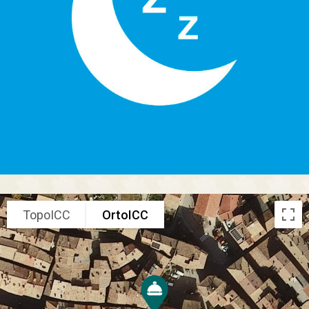
TopoICC
OrtoICC