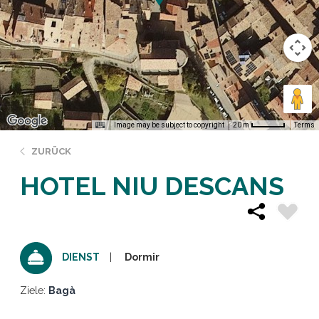
Image may be subject to copyright
Terms
20 m
ZURÜCK
HOTEL NIU DESCANS
Dormir
DIENST
Ziele:
Bagà