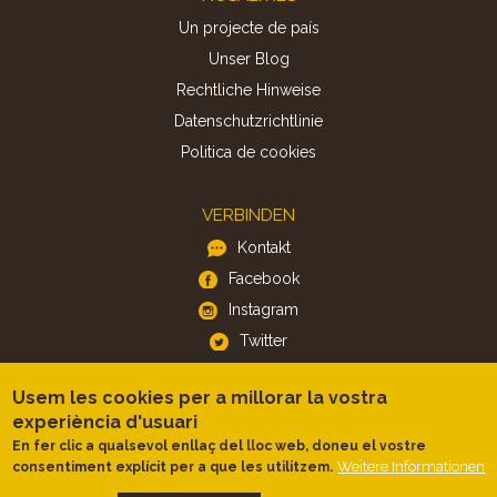
Un projecte de país
Unser Blog
Rechtliche Hinweise
Datenschutzrichtlinie
Politica de cookies
VERBINDEN
Kontakt
Facebook
Instagram
Twitter
Usem les cookies per a millorar la vostra
APP
experiència d'usuari
iOS
En fer clic a qualsevol enllaç del lloc web, doneu el vostre
Android
Weitere Informationen
consentiment explícit per a que les utilitzem.