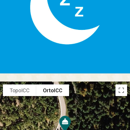
TopoICC
OrtoICC