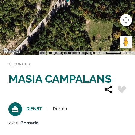
Image may be subject to copyright
Terms
20 m
ZURÜCK
MASIA CAMPALANS
Dormir
DIENST
Ziele:
Borredà