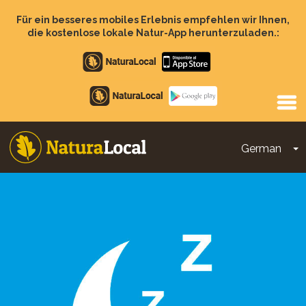
Direkt
zum
Für ein besseres mobiles Erlebnis empfehlen wir Ihnen,
Inhalt
die kostenlose lokale Natur-App herunterzuladen.:
Apple
store
Google
Play
German
D
Main
navigation