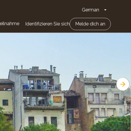
German
Dropdown-Li
eilnahme
Identifizieren Sie sich
Melde dich an