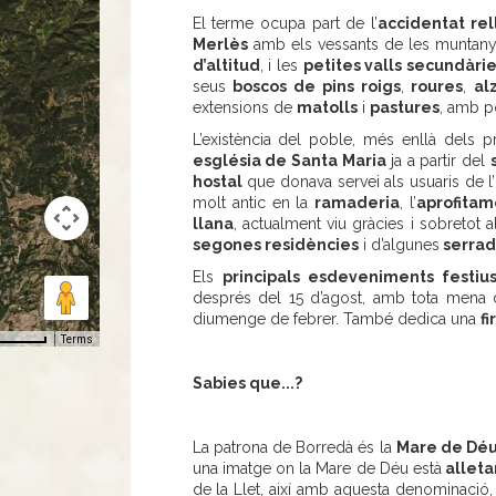
El terme ocupa part de l’
accidentat rel
Merlès
amb els vessants de les muntany
d’altitud
, i les
petites valls secundàri
seus
boscos de pins roigs
,
roures
,
al
extensions de
matolls
i
pastures
, amb p
L’existència del poble, més enllà dels 
església de Santa Maria
ja a partir del
hostal
que donava servei als usuaris de l’
molt antic en la
ramaderia
, l’
aprofitam
llana
, actualment viu gràcies i sobretot 
segones residències
i d’algunes
serrad
Els
principals esdeveniments festiu
després del 15 d’agost, amb tota mena d
diumenge de febrer. També dedica una
f
Terms
Sabies que...?
La patrona de Borredà és la
Mare de Déu
una imatge on la Mare de Déu està
alleta
de la Llet, així amb aquesta denominació, n