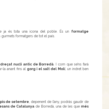
 ja és tota una icona del poble. És un
formatge
 gurmets formatgers de tot el país.
ndreçat nucli antic de Borredà
. I com que se’ns farà
-la anant fins al
gorg i el salt del Molí
, un indret ben
ncipis de setembre
, depenent de l’any, podràs gaudir de
esans de Catalunya
de Borredà, una de les que
més