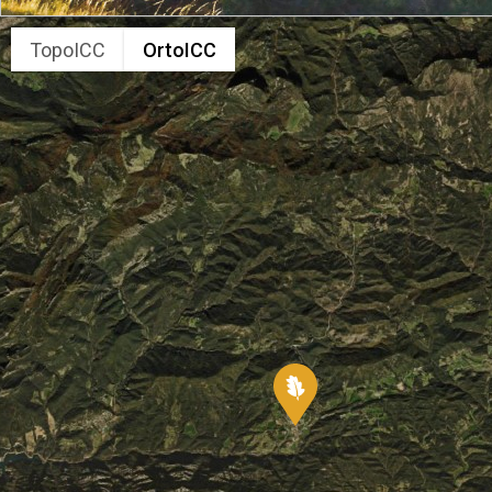
TopoICC
OrtoICC