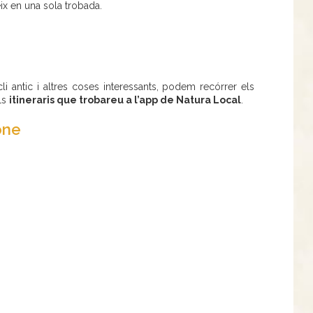
x en una sola trobada.
li antic i altres coses interessants, podem recórrer els
ls
itineraris que trobareu a l’app de Natura Local
.
one