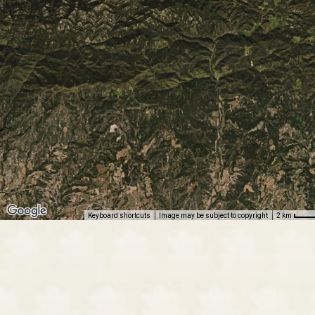
Keyboard shortcuts
Image may be subject to copyright
2 km