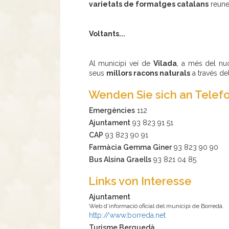
varietats de formatges catalans
reunei
Voltants...
Al municipi veí de
Vilada
, a més del nuc
seus
millors racons naturals
a través de
Wenden Sie sich an Telef
Emergències
112
Ajuntament
93 823 91 51
CAP
93 823 90 91
Farmàcia Gemma Giner
93 823 90 90
Bus Alsina Graells
93 821 04 85
Links von Interesse
Ajuntament
Web d’informació oficial del municipi de Borredà.
http://www.borreda.net
Turisme Berguedà