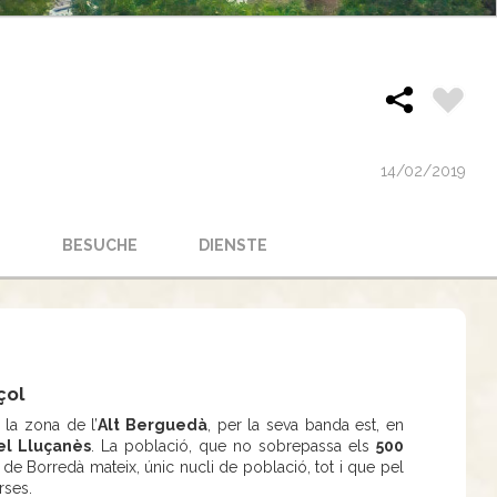
14/02/2019
N
BESUCHE
DIENSTE
çol
la zona de l’
Alt Berguedà
, per la seva banda est, en
el Lluçanès
. La població, que no sobrepassa els
500
de Borredà mateix, únic nucli de població, tot i que pel
rses.