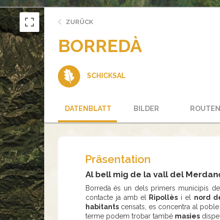
ZURÜCK
BORREDÀ
SCHICKSAL
DATENBLATT
BILDER
ROUTE
Präsentation
Al bell mig de la vall del Merdan
Borredà és un dels primers municipis de 
contacte ja amb el
Ripollès
i el
nord d
habitants
censats, es concentra al poble 
terme podem trobar també
masies
dispe