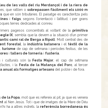
leu de les valls del riu Merdançol i de la riera de
es, que ratllen o
sobrepassen fàcilment els 1000 m
es
que en són tributàries. El paisatge es caracteritza pels
zines
i
faigs
, segons l’orientació i l’altitud, i per grans
oques terres dedicades al conreu.
primers pagesos concentrats al voltant de la
primitiva
segle IX
, sembla que la devem a la situació d’un primer
antic camí ral de Berga a Ripoll
. Molt centrat des de
ent forestal
, la
indústria batanera
i el
tèxtil de la
al
turisme
de cap de setmana i períodes festius, de les
ores
i
tallers de torneria
i
fusteria
.
s
i culturals són la
Festa Major
, el cap de setmana
’actes, i la
Festa de la Matança del Porc
, al tercer
ira anual als formatges artesans
del poble i de fora.
 de la Popa
, mot que es refereix al pit, ja que es venera
nt
al Nen Jesús. Tot i que de imatges de la Mare de Déu
’hi ha a altres indrets, la
referència borredanesa és