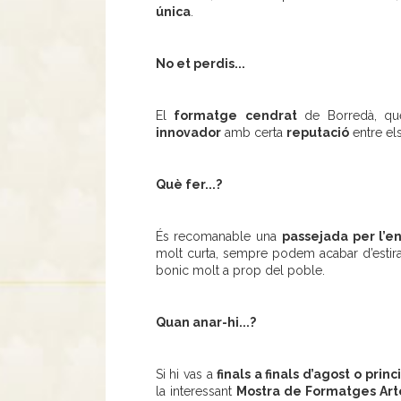
única
.
No et perdis...
El
formatge
cendrat
de Borredà, que
innovador
amb certa
reputació
entre els
Què fer...?
És recomanable una
passejada per l’e
molt curta, sempre podem acabar d’estirar
bonic molt a prop del poble.
Quan anar-hi...?
Si hi vas a
finals a finals d’agost o pri
la interessant
Mostra de Formatges Art