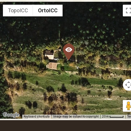
TopoICC
OrtoICC
Keyboard shortcuts
Image may be subject to copyright
Te
20 m