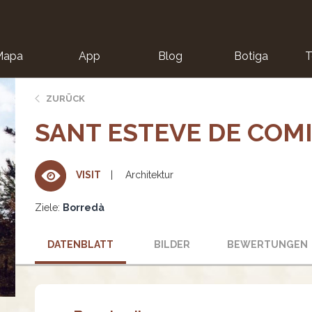
Mapa
App
Blog
Botiga
T
ZURÜCK
SANT ESTEVE DE COM
Architektur
VISIT
Ziele:
Borredà
DATENBLATT
BILDER
BEWERTUNGEN