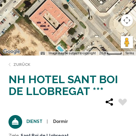
Image may be subject to copyright
Terms
20 m
ZURÜCK
NH HOTEL SANT BOI
DE LLOBREGAT ***
Dormir
DIENST
Ziele:
Sant Boi de Llobregat