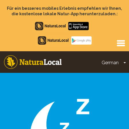
Direkt
zum
Für ein besseres mobiles Erlebnis empfehlen wir Ihnen,
Inhalt
die kostenlose lokale Natur-App herunterzuladen.:
Apple
store
Google
Play
German
D
Main
navigation