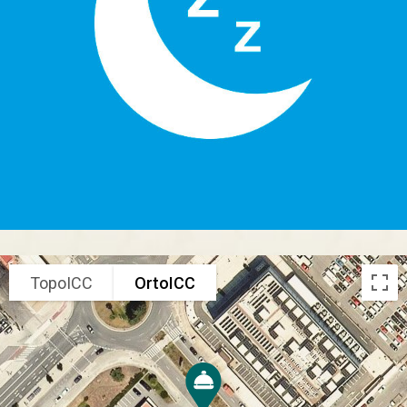
TopoICC
OrtoICC