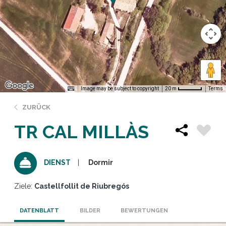
Image may be subject to copyright
Terms
20 m
ZURÜCK
TR CAL MILLÀS
Dormir
DIENST
Ziele:
Castellfollit de Riubregós
DATENBLATT
BILDER
BEWERTUNGEN