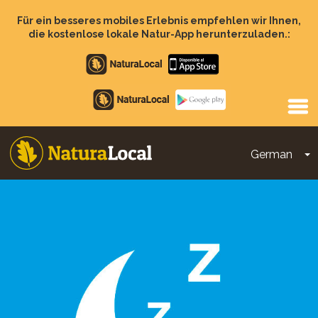
Direkt
zum
Für ein besseres mobiles Erlebnis empfehlen wir Ihnen,
Inhalt
die kostenlose lokale Natur-App herunterzuladen.:
Apple
store
Google
Play
German
D
Main
navigation