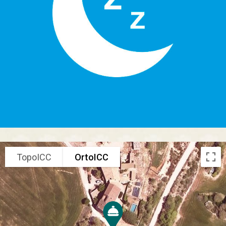
TopoICC
OrtoICC