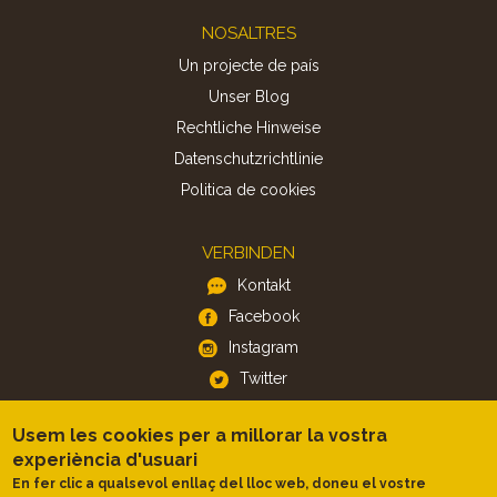
Footer
NOSALTRES
Un projecte de país
Unser Blog
Rechtliche Hinweise
Datenschutzrichtlinie
Politica de cookies
VERBINDEN
Kontakt
Facebook
Instagram
Twitter
Usem les cookies per a millorar la vostra
APP
experiència d'usuari
iOS
En fer clic a qualsevol enllaç del lloc web, doneu el vostre