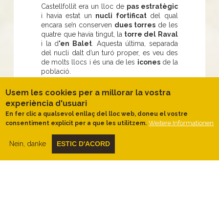
Castellfollit era un lloc de
pas estratègic
i havia estat un
nucli fortificat
del qual
encara se’n conserven
dues torres
de les
quatre que havia tingut, la
torre del Raval
i la d
'en Balet
. Aquesta última, separada
del nucli dalt d’un turó proper, es veu des
de molts llocs i és una de les
icones
de la
població.
Usem les cookies per a millorar la vostra
No et perdis...
experiència d'usuari
En fer clic a qualsevol enllaç del lloc web, doneu el vostre
Weitere Informationen
consentiment explícit per a que les utilitzem.
Una
visita al priorat de Santa Maria
, a
quatres passes del poble, un
bell edifici
Nein, danke
ESTIC D'ACORD
d’estampa romànica
situat en un indret
tranquil i ple de pau. S’hi poden concertar
visites guiades
.
Què fer...?