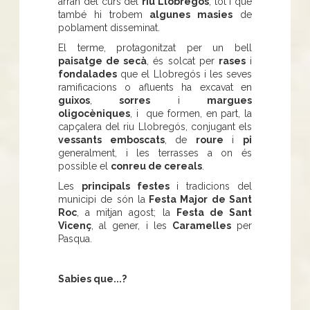
arran del curs del
riu Llobregós
, tot i que
també hi trobem
algunes masies
de
poblament disseminat.
El terme, protagonitzat per un bell
paisatge de secà
, és solcat per
rases
i
fondalades
que el Llobregós i les seves
ramificacions o afluents ha excavat en
guixos
,
sorres
i
margues
oligocèniques
, i que formen, en part, la
capçalera del riu Llobregós, conjugant els
vessants emboscats
, de
roure
i
pi
generalment, i les terrasses a on és
possible el
conreu de cereals
.
Les
principals festes
i tradicions del
municipi de són la
Festa Major de Sant
Roc
, a mitjan agost; la
Festa de Sant
Vicenç
, al gener, i les
Caramelles
per
Pasqua.
Sabies que...?