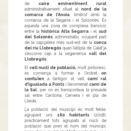
de
caire eminentment rural
administrativament situat al
nord de la
comarca de l’Anoia
, limítrof amb la
comarca de la Segarra i el Solsonès. És
aquesta una zona de complexa transició
entre la
històrica Alta Segarra
i el
sud
del Solsonès
administratiu, ocupant part
de la capçalera més sud-est de la
conca
del riu Llobregós
quan l’altiplà de Calaf ja
s’escorre cap a la segarrenca
vall del
Llobregós
.
El
vell nucli de població,
molt pintoresc,
es comença a formar a l’indret
on
confluïen
a l’antigor el vell
camí ral
d’Igualada a Ponts
i l’anomenat
camí de
la Sal
, per on es transportava la preuada
sal entre Cardona, Cervera i el pla de
Lleida.
La població del municipi és molt feble,
agrupant uns
160 habitants
(2018),
pràcticament tots agrupats al nucli de
població que pren el nom del municipi,