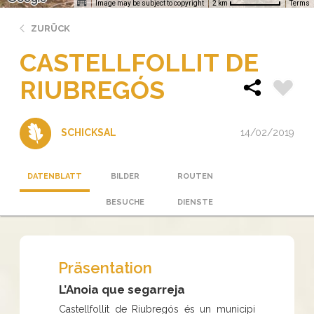
Image may be subject to copyright
Terms
2 km
ZURÜCK
CASTELLFOLLIT DE
RIUBREGÓS
14/02/2019
SCHICKSAL
DATENBLATT
BILDER
ROUTEN
BESUCHE
DIENSTE
Präsentation
L’Anoia que segarreja
Castellfollit de Riubregós és un municipi