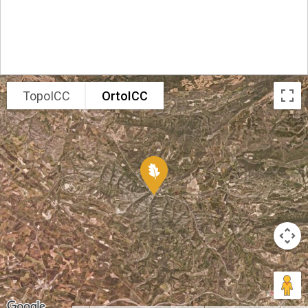
TopoICC
OrtoICC