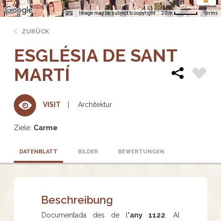
Image may be subject to copyright
Terms
20 m
ZURÜCK
ESGLÉSIA DE SANT
MARTÍ
Architektur
VISIT
Ziele:
Carme
DATENBLATT
BILDER
BEWERTUNGEN
Beschreibung
Documentada des de l
'any 1122
. Al