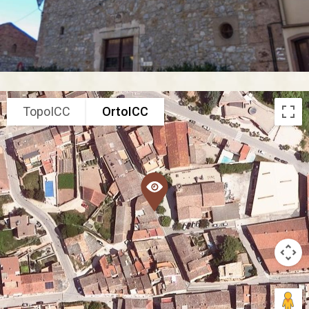
TopoICC
OrtoICC