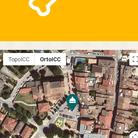
TopoICC
OrtoICC