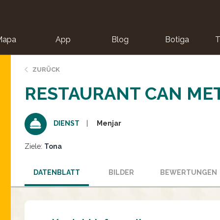
Mapa
App
Blog
Botiga
T
ZURÜCK
RESTAURANT CAN ME
Menjar
DIENST
Ziele:
Tona
DATENBLATT
BILDER
BEWERTUNGEN