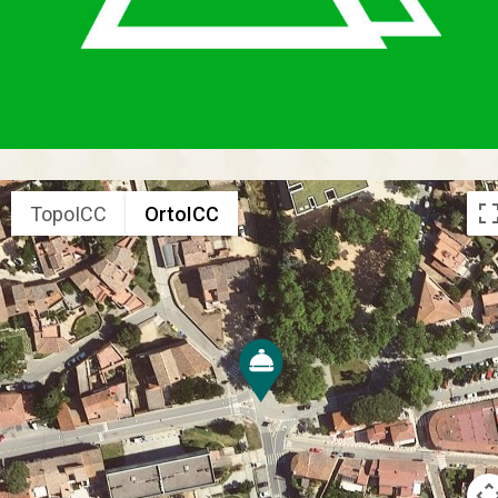
TopoICC
OrtoICC