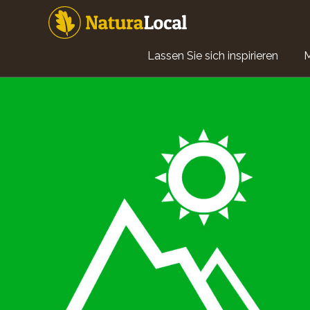
Direkt
zum
Inhalt
Main
Lassen Sie sich inspirieren
navigation