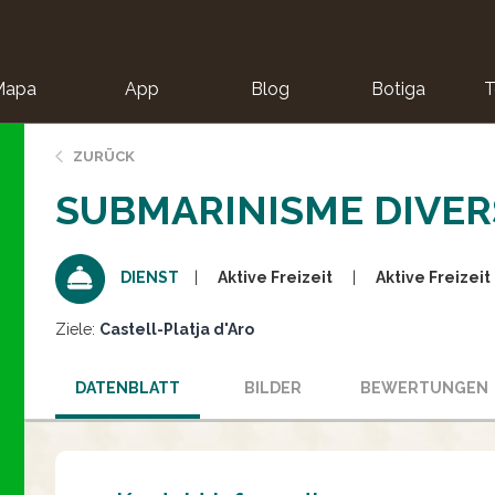
Mapa
App
Blog
Botiga
T
ZURÜCK
SUBMARINISME DIVER
Aktive Freizeit
Aktive Freizeit
DIENST
Ziele:
Castell-Platja d'Aro
DATENBLATT
BILDER
BEWERTUNGEN