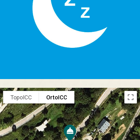
TopoICC
OrtoICC