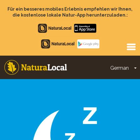
Direkt
zum
Für ein besseres mobiles Erlebnis empfehlen wir Ihnen,
Inhalt
die kostenlose lokale Natur-App herunterzuladen.:
Apple
store
Google
Play
German
D
Main
navigation