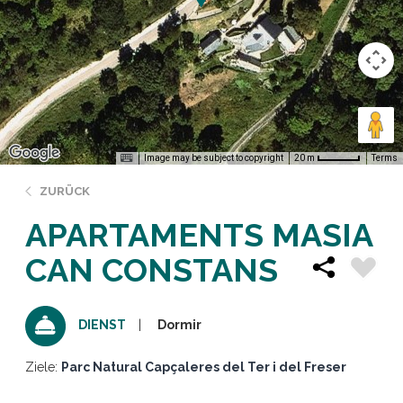
Image may be subject to copyright
Terms
20 m
ZURÜCK
APARTAMENTS MASIA
CAN CONSTANS
Dormir
DIENST
Ziele:
Parc Natural Capçaleres del Ter i del Freser