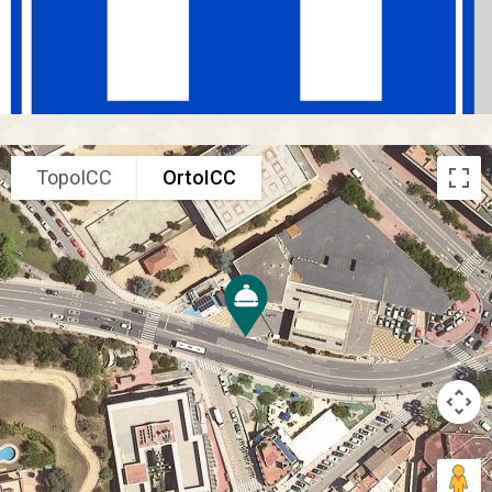
TopoICC
OrtoICC