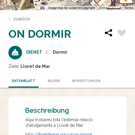
Image may be subject to copyright
Terms
20 m
ZURÜCK
ON DORMIR
Dormir
DIENST
Ziele:
Lloret de Mar
DATENBLATT
BILDER
BEWERTUNGEN
Beschreibung
Aquí trobareu tota l'extensa relació
d'allotjaments a Lloret de Mar:
http://lloretdemar.org/ca/on-dormir