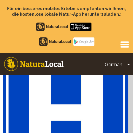
Direkt
zum
Für ein besseres mobiles Erlebnis empfehlen wir Ihnen,
Inhalt
die kostenlose lokale Natur-App herunterzuladen.:
Apple
store
Google
Play
German
D
Main
navigation