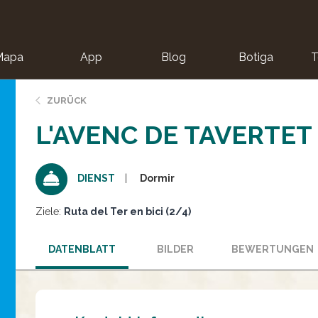
Mapa
App
Blog
Botiga
T
ZURÜCK
L'AVENC DE TAVERTET
Dormir
DIENST
Ziele:
Ruta del Ter en bici (2/4)
DATENBLATT
BILDER
BEWERTUNGEN