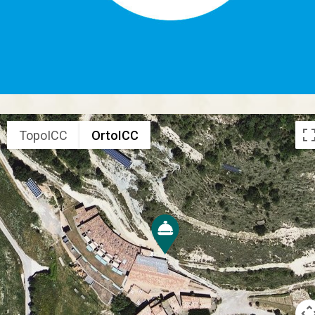
TopoICC
OrtoICC