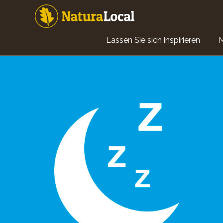
Direkt
zum
Inhalt
Main
Lassen Sie sich inspirieren
navigation