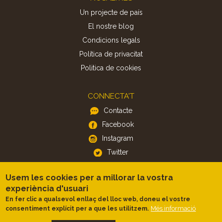
Un projecte de país
El nostre blog
Condicions legals
Política de privacitat
Politica de cookies
CONNECTA'T
Contacte
Facebook
Instagram
Twitter
Usem les cookies per a millorar la vostra
APP
experiència d'usuari
iOS
En fer clic a qualsevol enllaç del lloc web, doneu el vostre
Android
Més informació
consentiment explícit per a que les utilitzem.