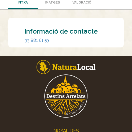
FITXA
IMATGES
VALORACIÓ
Informació de contacte
93 881 61 59
Footer
NOSALTRES