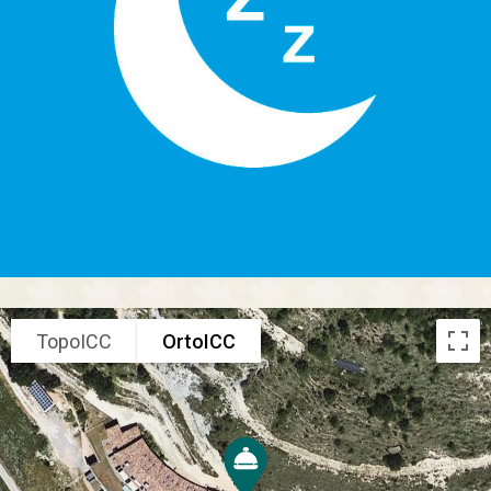
TopoICC
OrtoICC