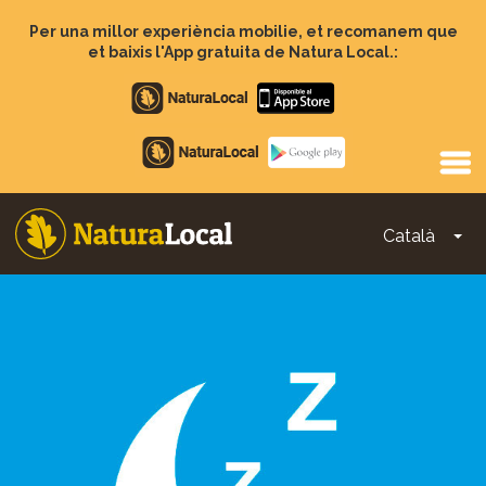
Vés
al
Per una millor experiència mobilie, et recomanem que
contingut
et baixis l'App gratuita de Natura Local.:
Apple
store
Google
Play
Català
To
Main
navigation