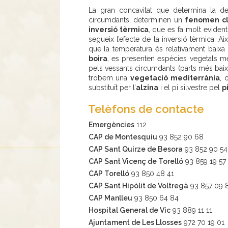
La gran concavitat que determina la de
circumdants, determinen un
fenomen cli
inversió tèrmica
, que es fa molt evident
segueix l’efecte de la inversió tèrmica. Aix
que la temperatura és relativament baixa
boira
, es presenten espècies vegetals 
pels vessants circumdants (parts més baixe
trobem una
vegetació mediterrània
, 
substituït per l’
alzina
i el pi silvestre pel
p
Telèfons de contacte
Emergències
112
CAP de Montesquiu
93 852 90 68
CAP Sant Quirze de Besora
93 852 90 54
CAP Sant Vicenç de Torelló
93 859 19 57
CAP Torelló
93 850 48 41
CAP Sant Hipòlit de Voltregà
93 857 09 
CAP Manlleu
93 850 64 84
Hospital General de Vic
93 889 11 11
Ajuntament de Les Llosses
972 70 19 01