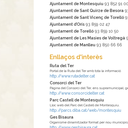
Ajuntament de Montesquiu
93 852 91 0
Ajuntament de Sant Quirze de Besora
9
Ajuntament de Sant Vicenç de Torelló
9
Ajuntament d’Orís
93 859 02 47
Ajuntament de Torelló
93 859 10 50
Ajuntament de Les Masies de Voltregà
Ajuntament de Manlleu
93 850 66 66
Enllaços d'interès
Ruta del Ter
Portal de la Ruta del Ter amb tota la informació
http://www.rutadelter.cat
Consorci del Ter
Pàgina del Consorci del Ter, ens supramunicipal, ge
http://www.consorcidelter.cat
Parc Castell de Montesquiu
Lloc web del Parc del Castell de Montesquiu.
http://parcs.diba.cat/web/montesquiu
Ges Bisaura
Organisme dinamitzador format per nou municipis del 
http://www.gesbisaura.cat