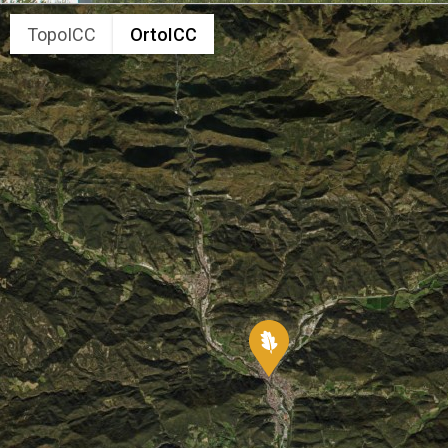
TopoICC
OrtoICC