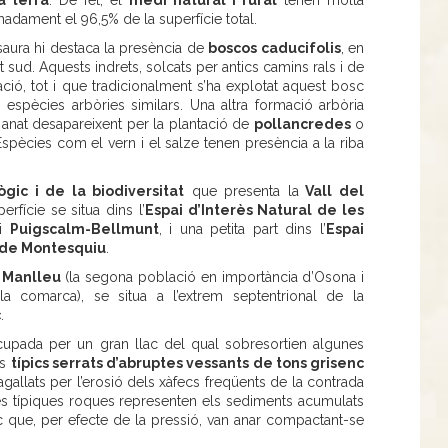
a terra
. De fet, el
medi natural i rural
tenen molta
madament el 96,5% de la superfície total.
Bisaura hi destaca la presència de
boscos caducifolis
, en
rt sud. Aquests indrets, solcats per antics camins rals i de
ció, tot i que tradicionalment s’ha explotat aquest bosc
s espècies arbòries similars. Una altra formació arbòria
anat desapareixent per la plantació de
pollancredes
o
Espècies com el vern i el salze tenen presència a la riba
ògic i de la biodiversitat
que presenta la
Vall del
rfície se situa dins l’
Espai d’Interès Natural de les
i
Puigscalm-Bellmunt
, i una petita part dins l’
Espai
l de Montesquiu
.
Manlleu
(la segona població en importància d’Osona i
 la comarca), se situa a l’extrem septentrional de la
c
.
cupada per un gran llac del qual sobresortien algunes
ls
típics serrats d’abruptes vessants de tons grisenc
ragallats per l’erosió dels xàfecs freqüents de la contrada
es típiques roques representen els sediments acumulats
c que, per efecte de la pressió, van anar compactant-se