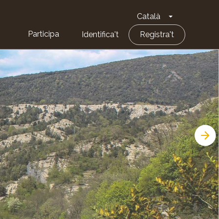
Català
Toggle Dropd
Participa
Identifica't
Registra't