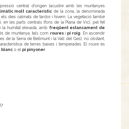
pressió central d’origen lacustre amb les muntanyes
màtic molt característic
de la zona, la denominada
 els dies calmats de tardor i hivern. La vegetació també
í, en les parts centrals (fons de la Plana de Vic), pel fet
 i la humitat elevada, amb
freqüent estancament de
més de muntanya, tals com
roures
i
pi roig
. En ascendir
s de la Serra de Bellmunt i la Vall del Ges), no obstant,
característica de terres baixes i temperades. El roure és
i blanc
o el
pi pinyoner
.
87