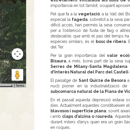
estretament vinculada als usos de l
importància en tot l’àmbit, ocupant aproxi
Pel que fa a la
vegetació
, a la Vall del 
especial la
fageda
, sobretot a la seva pa
difícil accés, han permès la seva conserva
per a l’obtenció de fusta de faig o altre
destacable, que amb el pas del temps ha 
espècies similars, és el
bosc de ribera
. 
del Ter.
Per la gran importància del
valor ecol
Bisaura
, a més, bona part de la seva supe
Serres de Milany-Santa Magdalena
d’Interès Natural del Parc del Castel
El paisatge de
Sant Quirze de Besora
a
nucli pioner en la industrialització de
Terms
subcomarca natural de la Plana de Vi
En el passat aquesta depressió estava o
illes. Actualment aquestes constitueixen e
blavosos i superfície plana
, sovint aixa
i amb
claps d’alzina o roureda
. Aquest
durant milers d’anys quan era un gran lla
en roques.