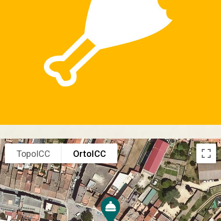
TopoICC
OrtoICC