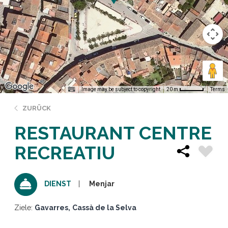
Image may be subject to copyright
Terms
20 m
ZURÜCK
RESTAURANT CENTRE
RECREATIU
Menjar
DIENST
Ziele:
Gavarres
Cassà de la Selva