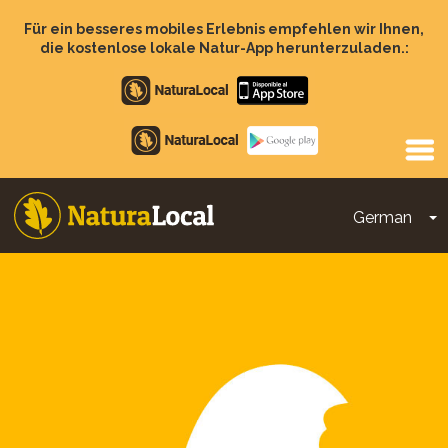
Direkt
zum
Für ein besseres mobiles Erlebnis empfehlen wir Ihnen,
Inhalt
die kostenlose lokale Natur-App herunterzuladen.:
Apple
store
Google
Play
German
D
Main
navigation