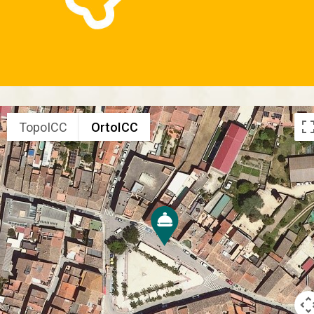
TopoICC
OrtoICC