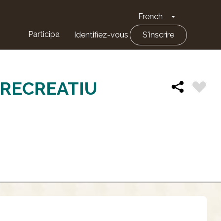
French
Toggle Drop
Participa
Identifiez-vous
S'inscrire
RECREATIU