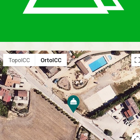
TopoICC
OrtoICC