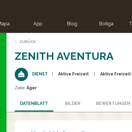
Mapa
App
Blog
Botiga
T
ZURÜCK
ZENITH AVENTURA
Aktive Freizeit
Aktive Freizeit
DIENST
Ziele:
Àger
DATENBLATT
BILDER
BEWERTUNGEN