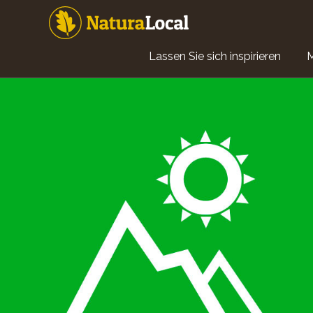
Direkt
zum
Inhalt
Main
Lassen Sie sich inspirieren
navigation