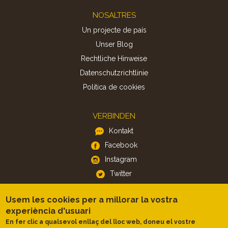
Footer
NOSALTRES
Un projecte de país
Unser Blog
Rechtliche Hinweise
Datenschutzrichtlinie
Politica de cookies
VERBINDEN
Kontakt
Facebook
Instagram
Twitter
Usem les cookies per a millorar la vostra
APP
experiència d'usuari
iOS
En fer clic a qualsevol enllaç del lloc web, doneu el vostre