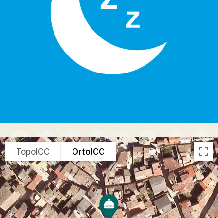
TopoICC
OrtoICC