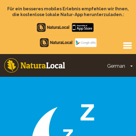
Direkt
zum
Für ein besseres mobiles Erlebnis empfehlen wir Ihnen,
Inhalt
die kostenlose lokale Natur-App herunterzuladen.:
Apple
store
Google
Play
German
D
Main
navigation