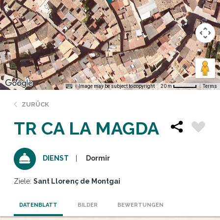
Image may be subject to copyright
Terms
20 m
ZURÜCK
TR CA LA MAGDA
Dormir
DIENST
Ziele:
Sant Llorenç de Montgai
DATENBLATT
BILDER
BEWERTUNGEN