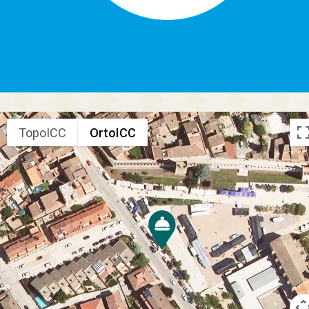
TopoICC
OrtoICC