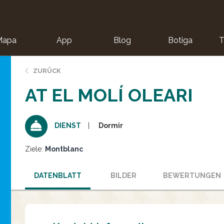
Mapa
App
Blog
Botiga
T
ZURÜCK
AT EL MOLÍ OLEARI
Dormir
DIENST
Ziele:
Montblanc
DATENBLATT
BILDER
BEWERTUNGEN