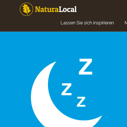
Direkt
zum
Inhalt
Main
Lassen Sie sich inspirieren
navigation