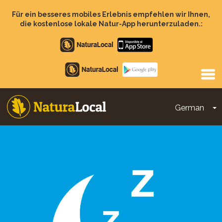
Direkt
zum
Für ein besseres mobiles Erlebnis empfehlen wir Ihnen,
Inhalt
die kostenlose lokale Natur-App herunterzuladen.:
Apple
store
Google
Play
German
D
Main
navigation