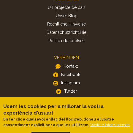
Un projecte de país
Unser Blog
Rechtliche Hinweise
Datenschutzrichtlinie
Politica de cookies
VERBINDEN
Kontakt
Facebook
Instagram
Twitter
Usem les cookies per a millorar la vostra
APP
experiència d'usuari
iOS
En fer clic a qualsevol enllaç del lloc web, doneu el vostre
Android
Weitere Informationen
consentiment explícit per a que les utilitzem.