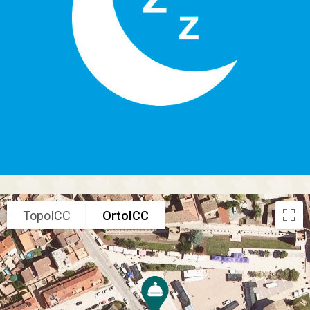
TopoICC
OrtoICC