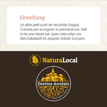
Einleitung
Un altra petit punt de recollida d'aigua.
Coberta per assegurar la permanència. Dalt
hi ha una maset per quan calia estar uns
dies treballant en aquests indrets llunyans.