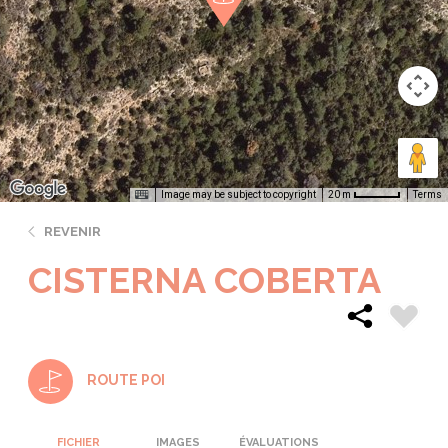
Image may be subject to copyright
Terms
20 m
REVENIR
CISTERNA COBERTA
ROUTE POI
FICHIER
IMAGES
ÉVALUATIONS