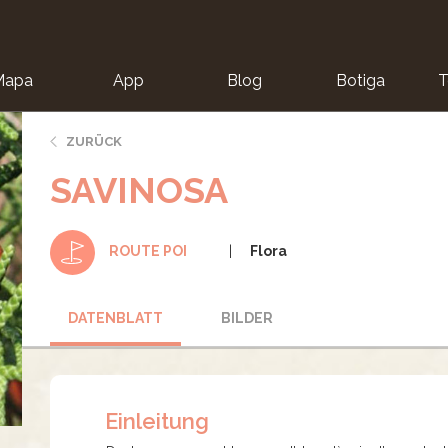
Mapa
App
Blog
Botiga
T
ZURÜCK
SAVINOSA
Flora
ROUTE POI
DATENBLATT
BILDER
Einleitung