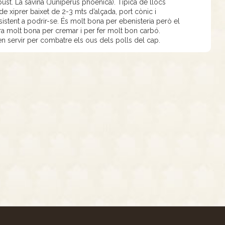
st. La savina (Juniperus phoenica). Típica de llocs
e xiprer baixet de 2-3 mts d’alçada, port cònic i
istent a podrir-se. És molt bona per ebenisteria però el
era molt bona per cremar i per fer molt bon carbó.
feien servir per combatre els ous dels polls del cap.