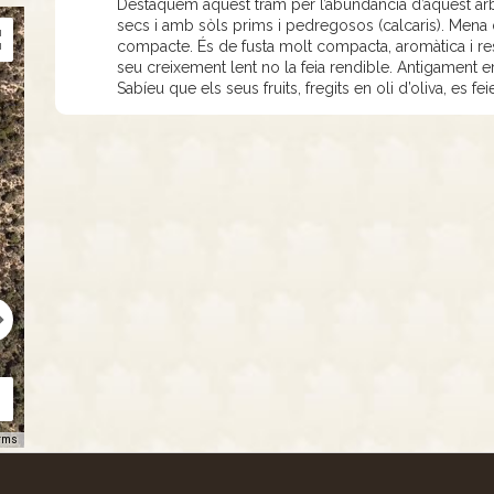
Destaquem aquest tram per l’abundància d’aquest arbu
secs i amb sòls prims i pedregosos (calcaris). Mena d
compacte. És de fusta molt compacta, aromàtica i res
seu creixement lent no la feia rendible. Antigament 
Sabíeu que els seus fruits, fregits en oli d’oliva, es 
rms