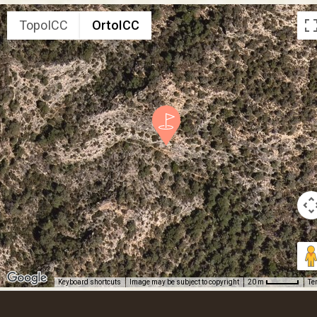
TopoICC
OrtoICC
Keyboard shortcuts
Image may be subject to copyright
Te
20 m