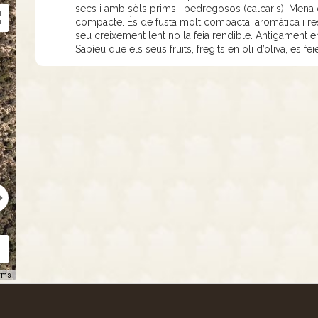
secs i amb sòls prims i pedregosos (calcaris). Mena d
compacte. És de fusta molt compacta, aromàtica i res
seu creixement lent no la feia rendible. Antigament 
Sabíeu que els seus fruits, fregits en oli d’oliva, es 
rms