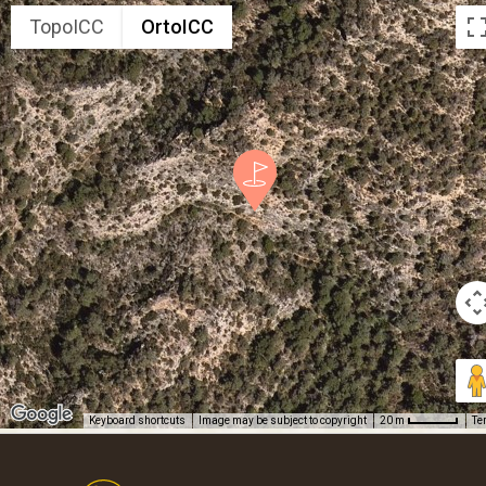
TopoICC
OrtoICC
Keyboard shortcuts
Image may be subject to copyright
Te
20 m
Footer