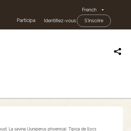
French
Toggle Drop
Participa
Identifiez-vous
S'inscrire
st. La savina (Juniperus phoenica). Típica de llocs