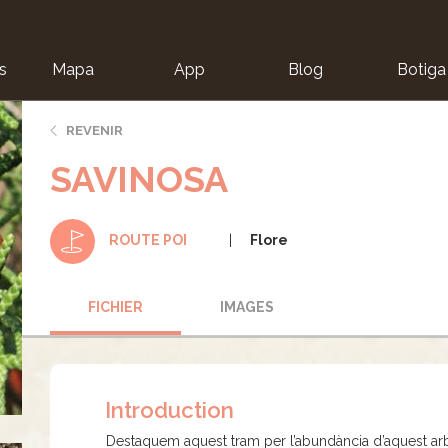
s
Mapa
App
Blog
Botiga
ion
REVENIR
SAVINOSA
Flore
ROUTE POI
FICHIER
IMAGES
Introduction
Destaquem aquest tram per l’abundància d’aquest arbu