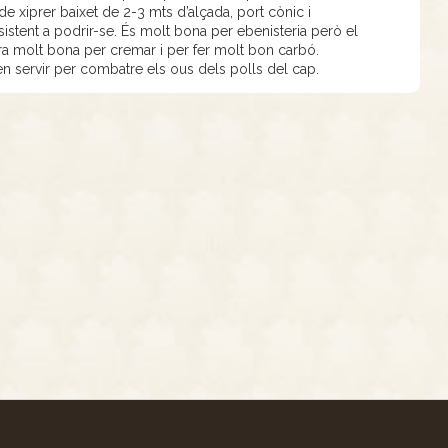
e xiprer baixet de 2-3 mts d’alçada, port cònic i
istent a podrir-se. És molt bona per ebenisteria però el
era molt bona per cremar i per fer molt bon carbó.
feien servir per combatre els ous dels polls del cap.