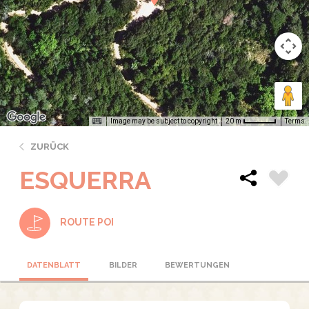
Image may be subject to copyright
Terms
20 m
ZURÜCK
ESQUERRA
ROUTE POI
DATENBLATT
BILDER
BEWERTUNGEN