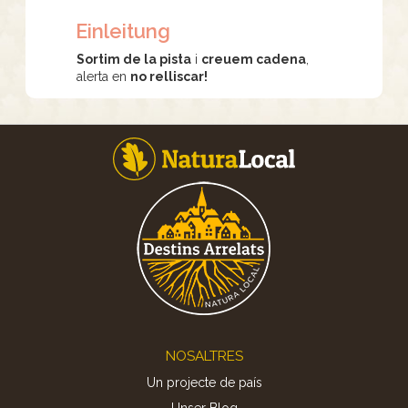
Einleitung
Sortim de la pista
i
creuem cadena
,
alerta en
no relliscar!
Footer
NOSALTRES
Un projecte de país