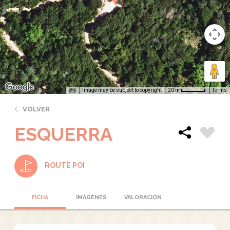
Image may be subject to copyright
Terms
20 m
VOLVER
ESQUERRA
ROUTE POI
FICHA
IMÁGENES
VALORACIÓN