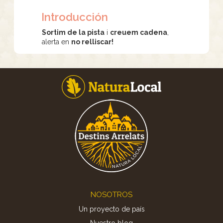
Introducción
Sortim de la pista
i
creuem cadena
,
alerta en
no relliscar!
Footer
NOSOTROS
Un proyecto de país